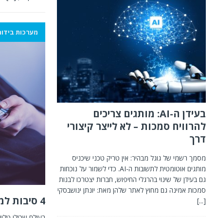
מערכות בידור
בעידן ה-AI: מותגים צריכים
להרוויח סמכות – לא לייצר קיצורי
דרך
מסמך רשמי של גוגל מבהיר: אין טריק טכני שיכניס
מותגים אוטומטית לתשובות ה-AI. כדי לשמור על נוכחות
גם בעידן של שינוי בהרגלי החיפוש, חברות יצטרכו לבנות
סמכות אמינה גם מחוץ לאתר שלהן מאת: יונתן ינושבסקי
4 סיבות למה דווקא יס
[...]
בעולם שכולו טלוו