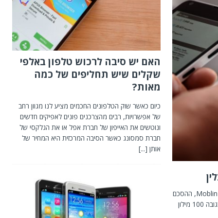
האם יש סיבה לרכוש טלפון באלפי
שקלים שיש תחליפים של כמה
מאות?
כיום כאשר שוק הטלפונים החכמים מציע לנו מגוון רחב
של אפשרויות, רבים מהצרכנים פונים לאפיקים חדשים
ונוטשים את האייפון של חברת אפל או את הגלקסי של
חברת סמסונג כאשר הסיבה המרכזית היא המחיר של
אותן
[...]
חברת הטכנולוגיות לשיווק דיגיטלי Zoomd חתמה על הסכם רכישת הפעילות הבינלאומית של חברת Moblin, ההסכם
בין החברות נחתם ב-8 ביולי 2017. החברה הישראלית שהונפקה בבורסה של טורונטו לפי שווי חברה בגובה 100 מילון