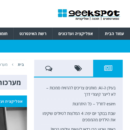
עמוד הבית
אפליקציה ועדכונים
רשת האינטרנט
חומר
בית
מערכו
מערכות 
בעידן ה-AI: מותגים צריכים להרוויח סמכות –
לא לייצר קיצורי דרך
אפליקציה ועד
esim לחו"ל – כל היתרונות
שבת בבוקר יום יפה: 4 המלצות לטיולים שיקימו
את הילדים מהמסכים
באיזה שבוע הכי כדאי לעשות צילומי הריון?