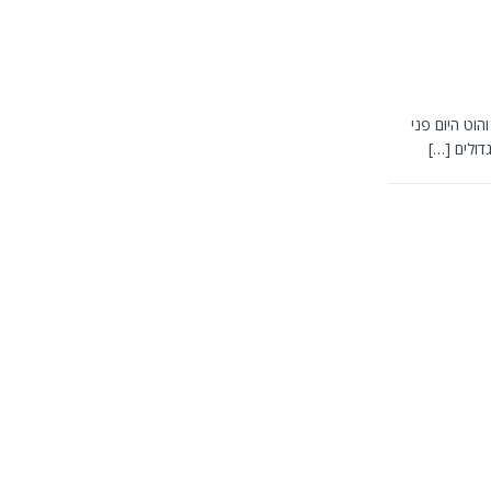
הוט היום פני
גדולים
[…]