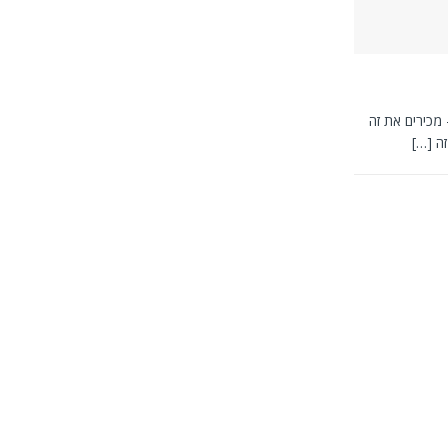
2018: אפליקציית מי זה זה – מכירים את זה
זה
[…]