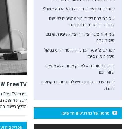
למה לבחור בשירות רכב שיתופי שלמה Share
5 סיבות למה לימודי חוץ מתאימים לאנשים
עובדים – ולמה זה פתרון נהדר
צעד אחר צעד: המדריך המלא ליצירת אלבום
טיול מושלם
למה לבעל עסק קטן כדאי ללמוד קורס בניהול
סיכונים פיננסיים?
כובעים ממותגים – לא רק אביזר, אלא אמצעי
שיווק חכם
לימודי ערב – פתרון גמיש להתפתחות מקצועית
FreeTV שירות הטלויזיה בסטרימינג החדש של שידורי קשת הושק רשמית
ואישית
לעשות מהפכה בשי
תהליך רישום והת
סרטון של גאדג'טים חדשים!
אפליקציה ועד