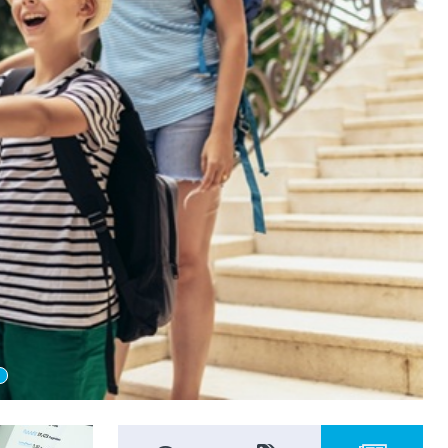
בעידן ה-AI: מותגים צריכים להרוויח סמכות –
לא לייצר קיצורי דרך
esim לחו"ל – כל היתרונות
שבת בבוקר יום יפה: 4 המלצות לטיולים שיקימו