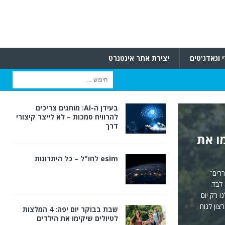
 וגאדג'טים
יצירת אתר אינטנרט
בעידן ה-AI: מותגים צריכים
להרוויח סמכות – לא לייצר קיצורי
לעשות
דרך
תקופה
esim לחו"ל – כל היתרונות
ר היא
חושות
התינוק
שבת בבוקר יום יפה: 4 המלצות
לטיולים שיקימו את הילדים