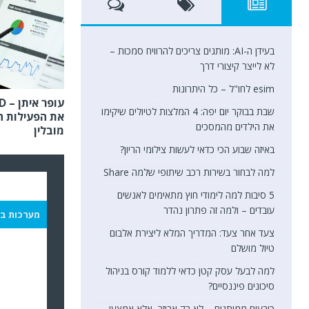
את הפעילות ה
את הילדים מהמסכים
מובלין
באיזה שבוע הכי כדאי לעשות צילומי הריון?
למה לבחור בשירות רכב שיתופי שלמה Share
5 סיבות למה לימודי חוץ מתאימים לאנשים
עובדים – ולמה זה פתרון נהדר
מערכות בי
צעד אחר צעד: המדריך המלא ליצירת אלבום
טיול מושלם
למה לבעל עסק קטן כדאי ללמוד קורס בניהול
סיכונים פיננסיים?
כובעים ממותגים – לא רק אביזר, אלא אמצעי
שיווק חכם
לימודי ערב – פתרון גמיש להתפתחות מקצועית
ואישית
פרטים חשובים לפני הזמנת טכנאי