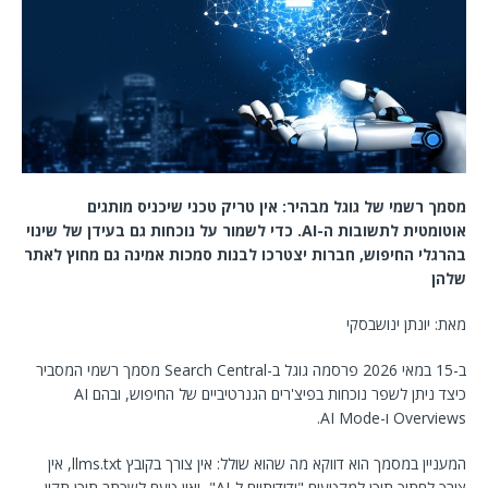
מסמך רשמי של גוגל מבהיר: אין טריק טכני שיכניס מותגים
אוטומטית לתשובות ה-
AI
. כדי לשמור על נוכחות גם בעידן של שינוי
בהרגלי החיפוש, חברות יצטרכו לבנות סמכות אמינה גם מחוץ לאתר
שלהן
מאת: יונתן ינושבסקי
ב-15 במאי 2026 פרסמה גוגל ב-Search Central מסמך רשמי המסביר
כיצד ניתן לשפר נוכחות בפיצ'רים הגנרטיביים של החיפוש, ובהם AI
Overviews ו-AI Mode.
המעניין במסמך הוא דווקא מה שהוא שולל: אין צורך בקובץ llms.txt, אין
צורך לחתוך תוכן למקטעים "ידידותיים ל-AI", ואין טעם לשכתב תוכן תקין