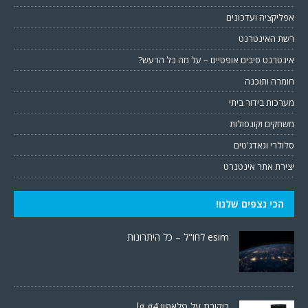
אפליקציה ועדכונים
רשת האינטרנט
אינטרנט סיבים אופטיים – על מה כל הרעש?
חומרה ותוכנה
מערכות בידור ביתי
משחקים וקונסולות
סלולרי וגאדג'טים
יצירת אתר אינטנרט
הכי נצפים שלנו!
esim לחו"ל – כל היתרונות
ביקורת על פלאפון lg g4