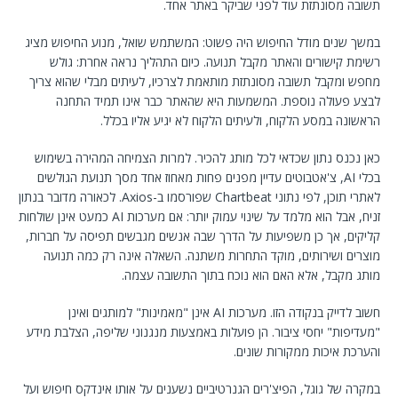
תשובה מסונתזת עוד לפני שביקר באתר אחד.
במשך שנים מודל החיפוש היה פשוט: המשתמש שואל, מנוע החיפוש מציג
רשימת קישורים והאתר מקבל תנועה. כיום התהליך נראה אחרת: גולש
מחפש ומקבל תשובה מסונתזת מותאמת לצרכיו, לעיתים מבלי שהוא צריך
לבצע פעולה נוספת. המשמעות היא שהאתר כבר אינו תמיד התחנה
הראשונה במסע הלקוח, ולעיתים הלקוח לא יגיע אליו בכלל.
כאן נכנס נתון שכדאי לכל מותג להכיר. למרות הצמיחה המהירה בשימוש
בכלי AI, צ'אטבוטים עדיין מפנים פחות מאחוז אחד מסך תנועת הגולשים
לאתרי תוכן, לפי נתוני Chartbeat שפורסמו ב-Axios. לכאורה מדובר בנתון
זניח, אבל הוא מלמד על שינוי עמוק יותר: אם מערכות AI כמעט אינן שולחות
קליקים, אך כן משפיעות על הדרך שבה אנשים מגבשים תפיסה על חברות,
מוצרים ושירותים, מוקד התחרות משתנה. השאלה אינה רק כמה תנועה
מותג מקבל, אלא האם הוא נוכח בתוך התשובה עצמה.
חשוב לדייק בנקודה הזו. מערכות AI אינן "מאמינות" למותגים ואינן
"מעדיפות" יחסי ציבור. הן פועלות באמצעות מנגנוני שליפה, הצלבת מידע
והערכת איכות ממקורות שונים.
במקרה של גוגל, הפיצ'רים הגנרטיביים נשענים על אותו אינדקס חיפוש ועל