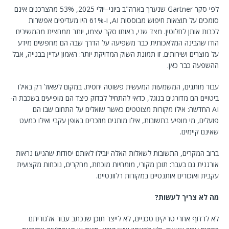
לפי סקר Gartner שנערך בארה"ב ביוני–יולי 2025, 53% מהצרכנים אינם
סומכים על תוצאות חיפוש מבוססות AI, ו-61% היו מעדיפים אפשרות
לכבות אותן לחלוטין. מצד שני, באותו סקר עצמו, יותר ממחצית מהמשיבים
הודו שהבינה המלאכותית כבר משפיעה על הדרך שבה הם מחפשים מידע
על מוצרים ושירותים. זו תמונת השוק המדויקת יותר: האמון עדיין בבנייה, אבל
ההשפעה כבר כאן.
עבור מותגים, המשמעות המעשית פשוטה יחסית. במקום לשאול רק באילו
ביטויים הם מדורגים בגוגל, כדאי להתחיל לבדוק כיצד הם מופיעים בשכבת ה-
AI החדשה: אילו מקורות מצוטטים כאשר שואלים על התחום שבו הם
פועלים, מי מופיע בתשובות, אילו מותגים מוזכרים באופן עקבי ואילו כמעט
שאינם קיימים.
ברוב המקרים, התשובות לשאלות האלה יובילו לאותם יסודות שהניעו נראות
אורגנית גם בעבר: תוכן מקורי, מומחיות מוכחת, מחקרים, נוכחות מקצועית
עקבית ואזכורים אותנטיים במקורות רלוונטיים.
מה לא צריך לעשות?
לא לרדוף אחרי טריקים טכניים, לא לייצר תוכן שנכתב עבור אלגוריתם