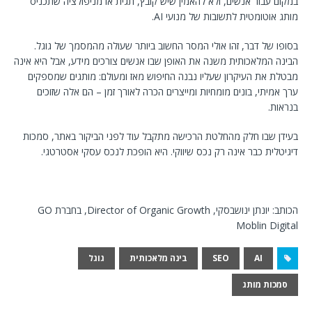
במקום עבור אנשים, ולא להאמין שיש קובץ, תגית או מניפולציה שתכניס
מותג אוטומטית לתשובות של מנועי AI.
בסופו של דבר, זהו אולי המסר החשוב ביותר שעולה מהמסמך של גוגל.
הבינה המלאכותית משנה את האופן שבו אנשים צורכים מידע, אבל היא אינה
מבטלת את העיקרון שעליו נבנה החיפוש מאז ומעולם: מותגים שמספקים
ערך אמיתי, בונים מומחיות ומייצרים הכרה לאורך זמן – הם אלה שזוכים
בנראות.
בעידן שבו חלק מהחלטת הרכישה מתקבל עוד לפני הביקור באתר, סמכות
דיגיטלית כבר אינה רק נכס שיווקי. היא הופכת לנכס עסקי אסטרטגי.
הכותב: יונתן ינושבסקי, Director of Organic Growth, בחברת GO
Moblin Digital
AI
SEO
בינה מלאכותית
גוגל
סמכות מותג