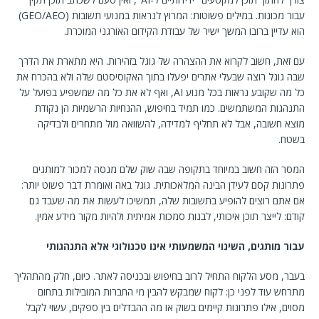
עבור מכונות. במילים פשוטות: המרוץ לנראות במנועי תשובות (GEO/AEO)
הוא עדיין ברובו המשך ישיר של עבודת הקידום האורגני המוכרת.
עם זאת, חשוב לקרוא את ההצהרה של גוגל בזהירות. היא מתארת את הדרך
שבה גוגל רוצה שבעלי אתרים יפעלו בתוך האקוסיסטם שלה ולא בהכרח את
כל מה שקובע נראות בכל מנוע AI, ואף לא את כל מה שמשפיע בפועל על
התנהגות המשתמשים. כמו תמיד בחיפוש, ההנחיות הרשמיות הן נקודת
מוצא חשובה, אבל לא תחליף למדידה, להשוואה מול מתחרים ולבדיקה
בשטח.
המסר הזה חשוב במיוחד בתקופה שבה שוק שלם מנסה למכור למותגים
פתרונות קסם לעידן הבינה המלאכותית. גוגל באה ואומרת דבר פשוט יותר:
אם אתם רוצים להופיע בתשובות שלה, תמשיכו לעשות את מה שעבד גם
קודם: לייצר תוכן איכותי, לבנות סמכות אמיתית ולהיות מקור מידע אמין.
עבור מותגים, השינוי המשמעותי אינו טכנולוגי אלא התנהגותי
בעבר, מסע הלקוח התחיל לרוב בחיפוש ובכניסה לאתר. כיום, חלק מהתהליך
מתרחש עוד לפני כן: לקוח שמבקש להבין מי החברות המובילות בתחום
מסוים, אילו פתרונות קיימים בשוק או מה ההבדלים בין ספקים, עשוי לקבל