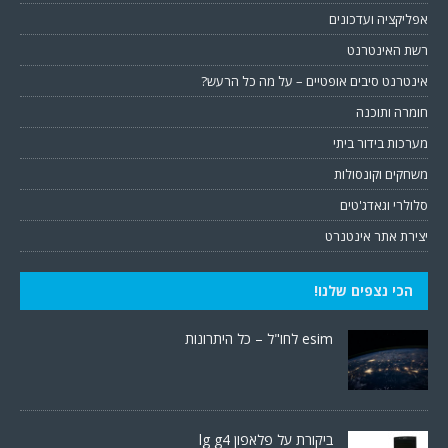
אפליקציה ועדכונים
רשת האינטרנט
אינטרנט סיבים אופטיים – על מה כל הרעש?
חומרה ותוכנה
מערכות בידור ביתי
משחקים וקונסולות
סלולרי וגאדג'טים
יצירת אתר אינטנרט
הכי נצפים שלנו!
esim לחו"ל – כל היתרונות
ביקורת על פלאפון lg g4