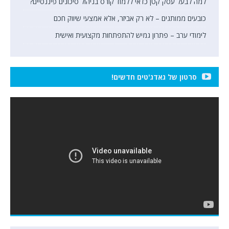
למה לבעל עסק קטן כדאי ללמוד קורס בניהול סיכונים פיננסיים?
כובעים ממותגים – לא רק אביזר, אלא אמצעי שיווק חכם
לימודי ערב – פתרון גמיש להתפתחות מקצועית ואישית
סרטון של גאדג'טים חדשים!