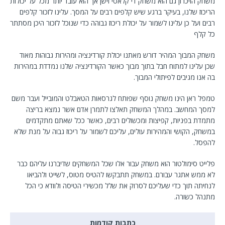
משחק הזיכרון גם הוא משחק די קלאסי וישן אך הוא עובד יותר מכל על יכולות
הריכוז שלנו, בעיקר ברגע שיש קלפים רבים על המסך. עלינו לזכור קלפים
רבים ועל כן עלינו לשמור על יכולת ריכוז גבוהה כדי שנוכל לזכור היכן מסתתר
כל קלף
משחק המבוך המהיר דורש מאתנו יכולת קורדינציה ומהירות גבוהות מאוד
שכן עלינו למתוח חבל בתוך מבוך כאשר הקורדינציה שלנו נמדדת במהירות
בה אנו מגיבים לפיתולי המבוך.
טמפל ראן הינו משחק נוסף שפותח לגרסאות הטאבלט והמובייל ועבר משם
למסך המחשב. במהלך המשחק תאלצו לתמרן אדם אשר נמצא בריצה
מתמדת בפניות, קפיצות ומכשולים רבים, כאשר ככל שאתם מתקדמים
במשחק, הקושי והמהירות עולים, עליכם לשמור על ריכוז גבוה על מנת שלא
להפסל.
פלייט סימולטור הוא משחק עבור אלו שכל המשחקים שדיברנו עליהם כבר
לא ממש אתגר עבורם. במשחק תתבקשו להטיס מטוס, לשייט ולהביאו
לנחיתה תוך כדי שעליכם לסרוק את שלל מכשירי הטיסה ולוודא כי הכל
מתנהל כשורה.
כתבות קודמות