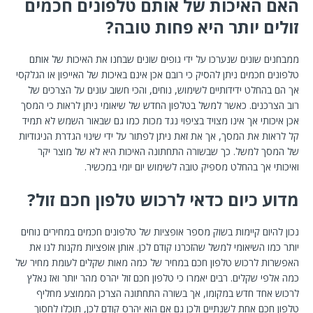
האם האיכות של אותם טלפונים חכמים
זולים יותר היא פחות טובה?
ממבחנים שונים שנערכו על ידי גופים שונים שבחנו את האיכות של אותם
טלפונים חכמים ניתן להסיק כי רובם אכן אינם באיכות של האייפון או הגלקסי
אך הם בהחלט ידידותיים לשימוש, נוחים, והכי חשוב עונים על הצרכים של
רוב הצרכנים. כאשר למשל בטלפון החדש של שיאומי ניתן לראות כי המסך
אכן איכותי אך אינו מצויד בציפוי נגד מכות כמו גם שבאור השמש לא תמיד
קל לראות את המסך, אך את זאת ניתן לפתור על ידי שינוי הגדרת הניגודיות
של המסך למשל. כך שבשורה התחתונה האיכות היא לא של מוצר יקר
ואיכותי אך בהחלט מספיק טובה לשימוש יום יומי במכשיר.
מדוע כיום כדאי לרכוש טלפון חכם זול?
נכון להיום קיימות בשוק מספר אופציות של טלפונים חכמים במחירים נוחים
יותר כמו השיאומי למשל שהזכרנו קודם לכן. אותן אופציות מקנות לנו את
האפשרות לרכוש טלפון חכם במחיר של כמה מאות שקלים לעומת מחיר של
כמה אלפי שקלים. רבים יאמרו כי טלפון חכם זול יהרס מהר יותר ואז נאלץ
לרכוש אחד חדש במקומו, אך בשורה התחתונה הצרכן הממוצע מחליף
טלפון חכם אחת לשנתיים ולכן גם אם הוא יהרס קודם לכן, תוכלו לחסוך