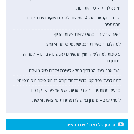
esim לחו"ל – כל היתרונות
שבת בבוקר יום יפה: 4 המלצות לטיולים שיקימו את הילדים
מהמסכים
באיזה שבוע הכי כדאי לעשות צילומי הריון?
למה לבחור בשירות רכב שיתופי שלמה Share
5 סיבות למה לימודי חוץ מתאימים לאנשים עובדים – ולמה זה
פתרון נהדר
צעד אחר צעד: המדריך המלא ליצירת אלבום טיול מושלם
למה לבעל עסק קטן כדאי ללמוד קורס בניהול סיכונים פיננסיים?
כובעים ממותגים – לא רק אביזר, אלא אמצעי שיווק חכם
לימודי ערב – פתרון גמיש להתפתחות מקצועית ואישית
סרטון של גאדג'טים חדשים!