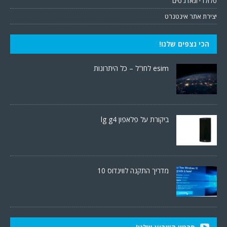
סלולרי וגאדג'טים
יצירת אתר אינטנרט
הכי נצפים שלנו!
esim לחו"ל – כל היתרונות
ביקורת על פלאפון lg g4
מדריך התקנה לווינדוס 10