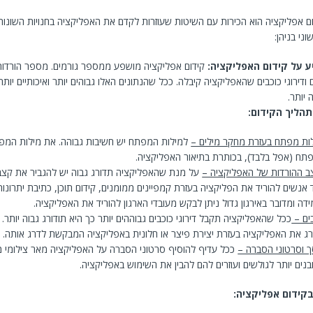
 אפליקציה הוא הכירות עם השיטות שעוזרות לקדם את האפליקציה בחנויות השונות 
ני בניהן:
 על קידום האפליקציה:
קידום אפליקציה מושפע ממספר גורמים. מספר הורדות י
ודירוגי כוכבים שהאפליקציה קיבלה. ככל שהנתונים האלו גבוהים יותר ואיכותיים יות
 יותר.
תהליך הקידום:
ות מפתח בעזרת מחקר מילים –
למילות המפתח יש חשיבות גבוהה. את מילות המ
תח (אפל בלבד), בכותרת בתיאור האפליקציה.
 ההורדות של האפליקציה –
על מנת שהאפליקציה תדורג גבוה יש להגביר את קצב
ד אנשים להוריד את הפליקציה בעזרת קמפיינים ממומנים, קידום תוכן, כתיבת יתרונו
ידה ומדובר באירגון גדול ניתן לבקש מעובדי הארגון להוריד את האפליקציה.
בים –
ככל שהאפליקציה תקבל דירוגי כוכבים גבוההים יותר כך היא תודורג גבוה יותר. נ
ג את האפליקציה בעזרת יצירת פיצר או חלונית באפליקציה המבקשת לדרג אותה.
ך וסרטוני הסברה –
ככל עדיף להוסיף סרטוני הסברה על האפליקציה מאר צילומי מ
נים יותר לגולשים ועוזרים להם להבין את השימוש באפליקציה.
קידום אפליקציה: