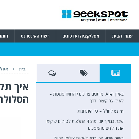
עמוד הבית
אפליקציה ועדכונים
רשת האינטרנט
חומר
בית
אפלי
איך תק
בעידן ה-AI: מותגים צריכים להרוויח סמכות –
הסלולר
לא לייצר קיצורי דרך
esim לחו"ל – כל היתרונות
שבת בבוקר יום יפה: 4 המלצות לטיולים שיקימו
את הילדים מהמסכים
באיזה שבוע הכי כדאי לעשות צילומי הריון?