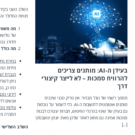
השלב השני בקידום
חנויות הסלולר והשו
מה משפיע
של גולשים 
תדורג גבוה
מה כולל 
בחירת מיל
מילות המפ
בעידן ה-AI: מותגים צריכים
הגברת קצב
להרוויח סמכות – לא לייצר קיצורי
ניתן לעוד
דרך
כמו כן, במ
דירוגי כוכ
מסמך רשמי של גוגל מבהיר: אין טריק טכני שיכניס
אנשים לדר
מותגים אוטומטית לתשובות ה-AI. כדי לשמור על נוכחות
צילומי מס
גם בעידן של שינוי בהרגלי החיפוש, חברות יצטרכו לבנות
הסברה מוב
סמכות אמינה גם מחוץ לאתר שלהן מאת: יונתן ינושבסקי
[...]
השלב השלישי ב