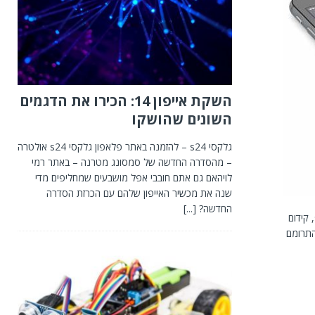
השקת אייפון 14: הכירו את הדגמים
השונים שהושקו
גלקסי s24 – להזמנה באתר פלאפון גלקסי s24 אולטרה
– מהסדרה החדשה של סמסונג מטרנה – באתר רמי
לויהאם גם אתם חובבי אפל מושבעים שמחליפים מדי
שנה את מכשיר האייפון שלהם עם הכרזת הסדרה
החדשה?
[...]
ל SEO בעולם הדסקטופ, קידום
התרומם