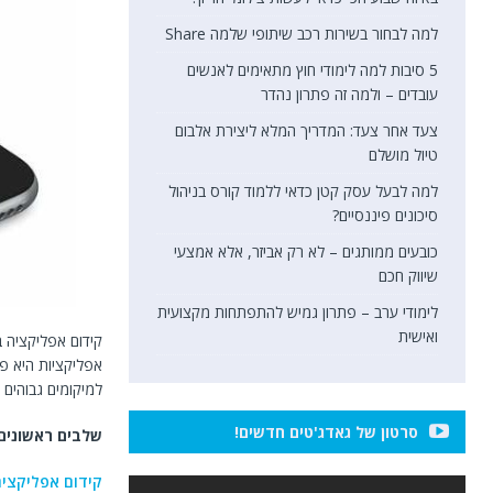
למה לבחור בשירות רכב שיתופי שלמה Share
5 סיבות למה לימודי חוץ מתאימים לאנשים
עובדים – ולמה זה פתרון נהדר
צעד אחר צעד: המדריך המלא ליצירת אלבום
טיול מושלם
למה לבעל עסק קטן כדאי ללמוד קורס בניהול
סיכונים פיננסיים?
כובעים ממותגים – לא רק אביזר, אלא אמצעי
שיווק חכם
לימודי ערב – פתרון גמיש להתפתחות מקצועית
ואישית
אפליקציות היא פע
למיקומים גבוהים ב
סרטון של גאדג'טים חדשים!
שלבים ראשונים 
קידום אפליקציה