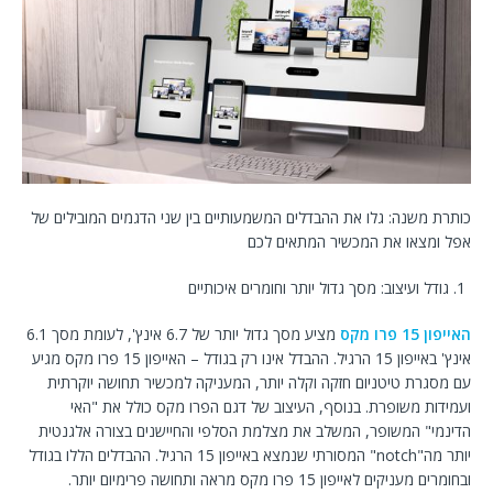
כותרת משנה: גלו את ההבדלים המשמעותיים בין שני הדגמים המובילים של
אפל ומצאו את המכשיר המתאים לכם
גודל ועיצוב: מסך גדול יותר וחומרים איכותיים
האייפון 15 פרו מקס
מציע מסך גדול יותר של 6.7 אינץ', לעומת מסך 6.1
אינץ' באייפון 15 הרגיל. ההבדל אינו רק בגודל – האייפון 15 פרו מקס מגיע
עם מסגרת טיטניום חזקה וקלה יותר, המעניקה למכשיר תחושה יוקרתית
ועמידות משופרת. בנוסף, העיצוב של דגם הפרו מקס כולל את "האי
הדינמי" המשופר, המשלב את מצלמת הסלפי והחיישנים בצורה אלגנטית
יותר מה"notch" המסורתי שנמצא באייפון 15 הרגיל. ההבדלים הללו בגודל
ובחומרים מעניקים לאייפון 15 פרו מקס מראה ותחושה פרימיום יותר.