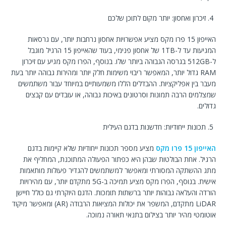
זיכרון ואחסון: יותר מקום לתוכן שלכם
האייפון 15 פרו מקס מציע אפשרויות אחסון נרחבות יותר, עם גרסאות
המגיעות עד ל-1TB של אחסון פנימי, בעוד שהאייפון 15 הרגיל מוגבל
ל-512GB בגרסה הגבוהה ביותר שלו. בנוסף, הפרו מקס מגיע עם זיכרון
RAM גדול יותר, המאפשר ריבוי משימות חלק יותר ומהירות גבוהה יותר בעת
מעבר בין אפליקציות. ההבדלים הללו משמעותיים במיוחד עבור משתמשים
שמצלמים הרבה תמונות וסרטונים באיכות גבוהה, או עובדים עם קבצים
גדולים.
תכונות ייחודיות: חדשנות בדגם העילית
האייפון 15 פרו מקס
מציע מספר תכונות ייחודיות שלא קיימות בדגם
הרגיל. אחת הבולטות שבהן היא כפתור הפעולה המתוכנת, המחליף את
מתג ההשתקה המסורתי ומאפשר למשתמשים להגדיר פעולות מותאמות
אישית. בנוסף, הפרו מקס מציע תמיכה ב-5G מתקדם יותר, עם מהירויות
הורדה והעלאה גבוהות יותר ברשתות תומכות. הדגם היוקרתי גם כולל חיישן
LiDAR מתקדם, המשפר את יכולות המציאות הרבודה (AR) ומאפשר מיקוד
אוטומטי מהיר יותר בצילום בתנאי תאורה נמוכה.