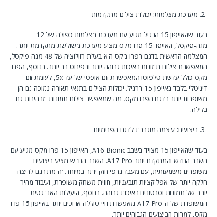
מערכת מצלמות: יכולות צילום מתקדמות
בעוד שהאייפון 15 הרגיל מגיע עם מערכת מצלמות כפולה של 12
מגה-פיקסל, האייפון 15 פרו מקס מציע מערכת משולשת מתקדמת יותר.
המצלמה הראשית בדגם הפרו מקס היא בעלת רזולוציה של 48 מגה-פיקסל,
המאפשרת צילום תמונות באיכות גבוהה יותר ובפירוט רב יותר. בנוסף, הפרו
מקס כולל עדשת טלפוטו המאפשרת זום אופטי של עד 5x, לעומת זום
דיגיטלי בלבד באייפון 15 הרגיל. יכולות הצילום בתנאי תאורה נמוכה גם הן
משופרות יותר בדגם הפרו מקס, מה שמאפשר צילום תמונות מרהיבות גם
בלילה.
ביצועים: עוצמה מוגברת לדגם הפרימיום
בעוד שהאייפון 15 מצויד בשבב A16 Bionic, האייפון 15 פרו מקס מגיע עם
השבב החדש והמתקדם יותר A17 Pro. השבב החדש מציע ביצועים
משופרים משמעותית, עם מעבד גרפי חזק יותר במיוחד. זה מתורגם לריצה
חלקה יותר של אפליקציות תובעניות, חווית משחק משופרת, ועיבוד מהיר
יותר של תמונות וסרטונים באיכות גבוהה. בנוסף, היעילות האנרגטית
המשופרת של ה-A17 Pro מאפשרת חיי סוללה ארוכים יותר באייפון 15 פרו
מקס, למרות הביצועים הגבוהים יותר.