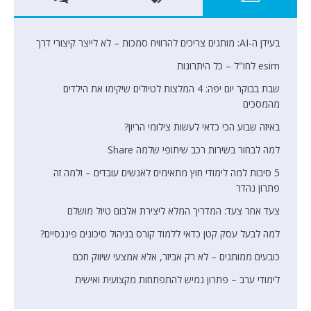
בעידן ה-AI: מותגים צריכים להרוויח סמכות – לא לייצר קיצורי דרך
esim לחו"ל – כל היתרונות
שבת בבוקר יום יפה: 4 המלצות לטיולים שיקימו את הילדים
מהמסכים
באיזה שבוע הכי כדאי לעשות צילומי הריון?
למה לבחור בשירות רכב שיתופי שלמה Share
5 סיבות למה לימודי חוץ מתאימים לאנשים עובדים – ולמה זה
פתרון נהדר
צעד אחר צעד: המדריך המלא ליצירת אלבום טיול מושלם
למה לבעל עסק קטן כדאי ללמוד קורס בניהול סיכונים פיננסיים?
כובעים ממותגים – לא רק אביזר, אלא אמצעי שיווק חכם
לימודי ערב – פתרון גמיש להתפתחות מקצועית ואישית