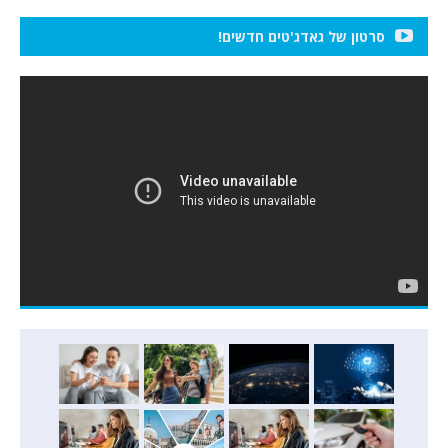
סרטון של גאדג'טים חדשים!