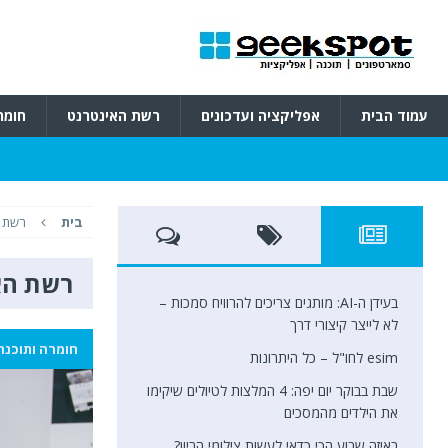
עמוד הבית
אפליקציה ועדכונים
רשת האינטרנט
חומר
בית
רשת 
רשת הא
בעידן ה-AI: מותגים צריכים להרוויח סמכות –
לא לייצר קיצורי דרך
חומרה ותוכנה
esim לחו"ל – כל היתרונות
שבת בבוקר יום יפה: 4 המלצות לטיולים שיקימו
את הילדים מהמסכים
באיזה שבוע הכי כדאי לעשות צילומי הריון?