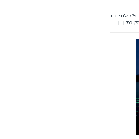
י? לאלו נקודות
סק. ככל
[…]