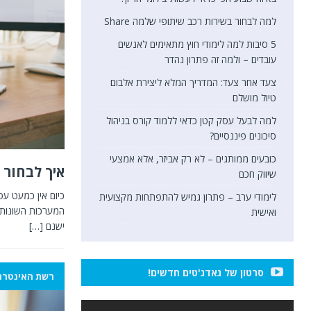
למה לבחור בשירות רכב שיתופי שלמה Share
5 סיבות למה לימודי חוץ מתאימים לאנשים
עובדים – ולמה זה פתרון נהדר
צעד אחר צעד: המדריך המלא ליצירת אלבום
טיול מושלם
למה לבעל עסק קטן כדאי ללמוד קורס בניהול
סיכונים פיננסיים?
כובעים ממותגים – לא רק אביזר, אלא אמצעי
איך לבחור 
שיווק חכם
כיום אין כמעט ע
לימודי ערב – פתרון גמיש להתפתחות מקצועית
המערכות השונות 
ואישית
ישנם
[…]
סרטון של גאדג'טים חדשים!
רשת האינטרנ