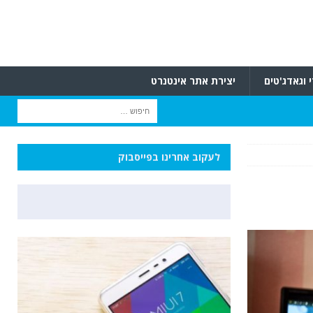
 וגאדג'טים
יצירת אתר אינטנרט
לעקוב אחרינו בפייסבוק