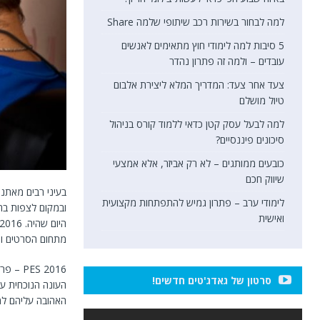
למה לבחור בשירות רכב שיתופי שלמה Share
5 סיבות למה לימודי חוץ מתאימים לאנשים
עובדים – ולמה זה פתרון נהדר
צעד אחר צעד: המדריך המלא ליצירת אלבום
טיול מושלם
למה לבעל עסק קטן כדאי ללמוד קורס בניהול
סיכונים פיננסיים?
כובעים ממותגים – לא רק אביזר, אלא אמצעי
שיווק חכם
בעיני רבים מאתנו 
לימודי ערב – פתרון גמיש להתפתחות מקצועית
ובמקום לצפות בח
ואישית
מתחום הסרטים ו
S 2016
סרטון של גאדג'טים חדשים!
העונה הנוכחית ע
האהובה עליהם למס