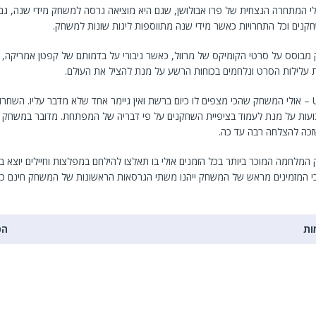
FIFA – אולי המתחרה הנצחית של פרו אבולושן, שגם היא מוציאה גרסה למשחק מידי שנה, גם
קנים וכל התחרויות כאשר מידי שנה מתווספות ליגות שונות למשחק.
מבוסס על סרטי הקומיקס של מרוול, כאשר גיבורי על בדמותם של קפטן אמריקה, איי
 עלילות הסרט ונלחמים בכוחות הרשע על מנת להציל את העולם.
UNCHARTED 4 – אולי המשחק שהכי מצפים לו כיום ברשת ואין גיימר אחד שלא מדבר עליו. הש
ות על מנת לעמוד בציפיית השחקנים על פי דבריה של המפתחת. מדובר במשחק 
זכה להצלחה רבה עד כה.
שחק המלחמה המוכר ביותר בכל הזמנים אולי בו תאלצו להילחם במפלצות וחיילים יוצא 
 המזמינים מראש של המשחק ייהנו משתי הגרסאות הראשונות של המשחק חינם כך
ות
הכ