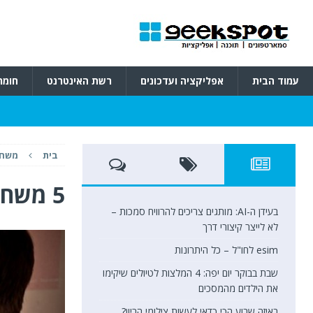
עמוד הבית
אפליקציה ועדכונים
רשת האינטרנט
חומר
בית
משחק
5 משחקי הקונסולות הכי חמים של 2016
בעידן ה-AI: מותגים צריכים להרוויח סמכות –
לא לייצר קיצורי דרך
esim לחו"ל – כל היתרונות
שבת בבוקר יום יפה: 4 המלצות לטיולים שיקימו
את הילדים מהמסכים
באיזה שבוע הכי כדאי לעשות צילומי הריון?