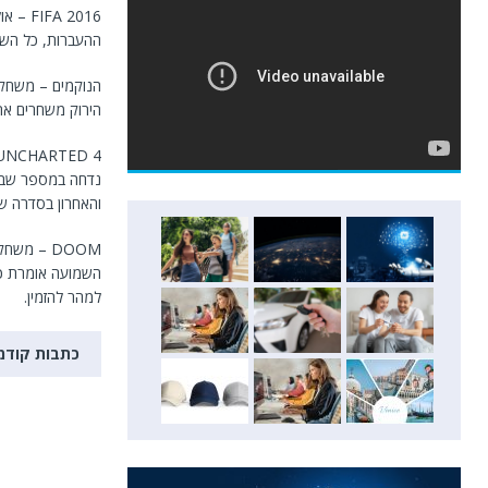
 2016
ההעברות, כל השח
הנוקמים – משחק 
הירוק משחרים את
נדחה במספר שבוע
והאחרון בסדרה ש
DOOM – מ
השמועה אומרת כי
למהר להזמין.
כתבות קודמ