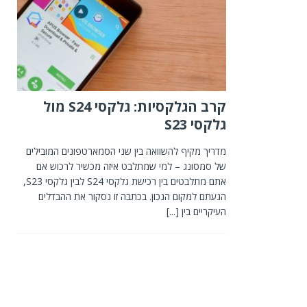
קרב הגלקסיות: גלקסי S24 מול
גלקסי S23
מדריך מקיף להשוואה בין שני הסמארטפונים המובילים
של סמסונג – למי שמתלבט איזה מכשיר לרכוש אם
אתם מתלבטים בין רכישת גלקסי S24 לבין גלקסי S23,
הגעתם למקום הנכון. בכתבה זו נסקור את ההבדלים
העיקריים בין
[...]