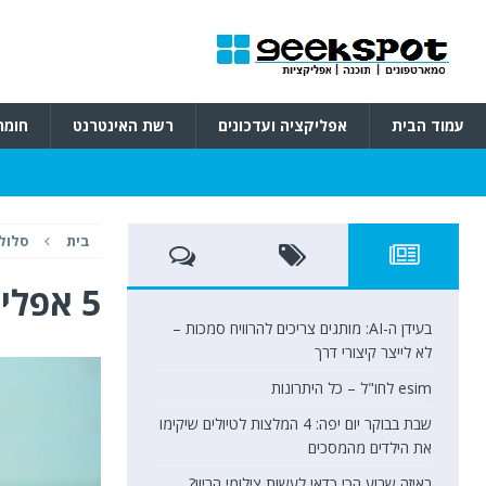
עמוד הבית
אפליקציה ועדכונים
רשת האינטרנט
חומר
בית
סלולר
5 אפליקציות שאתם חייבים ב2020
בעידן ה-AI: מותגים צריכים להרוויח סמכות –
לא לייצר קיצורי דרך
esim לחו"ל – כל היתרונות
שבת בבוקר יום יפה: 4 המלצות לטיולים שיקימו
את הילדים מהמסכים
באיזה שבוע הכי כדאי לעשות צילומי הריון?