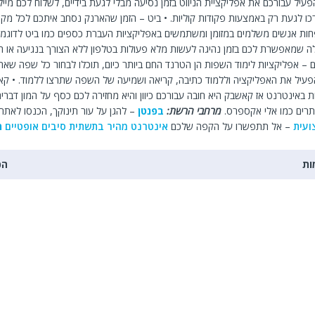
עיל עבורכם את אפליקציית הניווט בזמן נסיעה מבלי לגעת בידיים, לשלוח לכם מייל 
ו לגעת רק באמצעות פקודות קוליות. • ביט – הזמן שהארנק נסחב איתכם לכל מקו
 פחות אנשים משלמים במזומן ומשתמשים באפליקציות העברת כספים כמו ביט לדוגמא
ה שמאפשרת לכם בזמן נהיגה לעשות מלא פעולות בטלפון ללא הצורך בנגיעה או הר
 – אפליקציות לימוד השפות הן הטרנד החם ביותר כיום, תוכלו לבחור כל שפה שאת
הפעיל את האפליקציה וללמוד כתיבה, קריאה ושמיעה של השפה שתרצו ללמוד. • ק
 באינטרנט אז קאשבק היא חובה עבורכם כיוון והיא מחזירה לכם כסף על המון דברי
רים כמו אלי אקספרס.
מרחבי הרשת:
בפנטן
– להגן על עור תינוקך, הכנסו לאתר
ועית
– אל תתפשרו על הקפה שלכם
אינטרנט מהיר בתשתית סיבים אופטיים
מ
ות
הכ