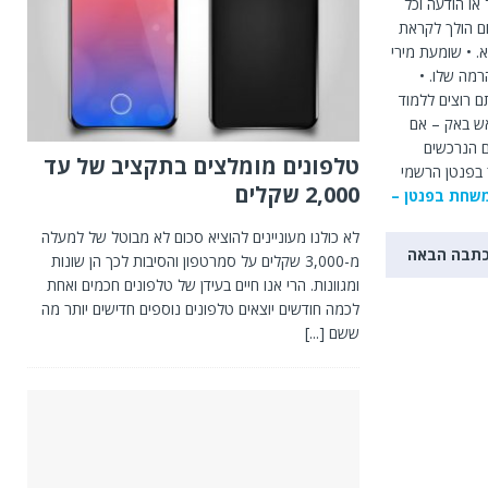
או הודעה וכל
ם הולך לקראת
. • שומעת מירי
מה שלו. •
ם רוצים ללמוד
אש באק – אם
ם הנרכשים
טלפונים מומלצים בתקציב של עד
 בפנטן הרשמי
2,000 שקלים
שחת בפנטן –
לא כולנו מעוניינים להוציא סכום לא מבוטל של למעלה
תבה הבאה
מ-3,000 שקלים על סמרטפון והסיבות לכך הן שונות
ומגוונות. הרי אנו חיים בעידן של טלפונים חכמים ואחת
לכמה חודשים יוצאים טלפונים נוספים חדישים יותר מה
ששם
[...]