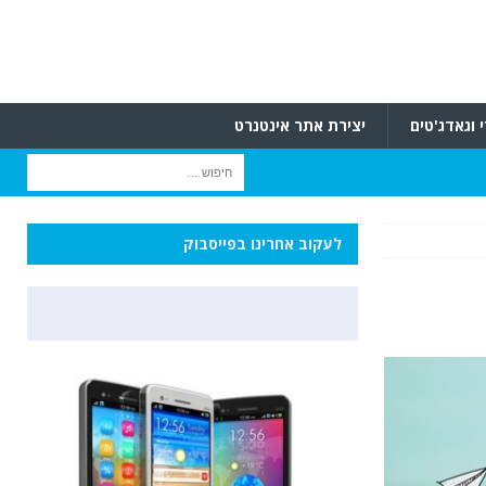
 וגאדג'טים
יצירת אתר אינטנרט
לעקוב אחרינו בפייסבוק