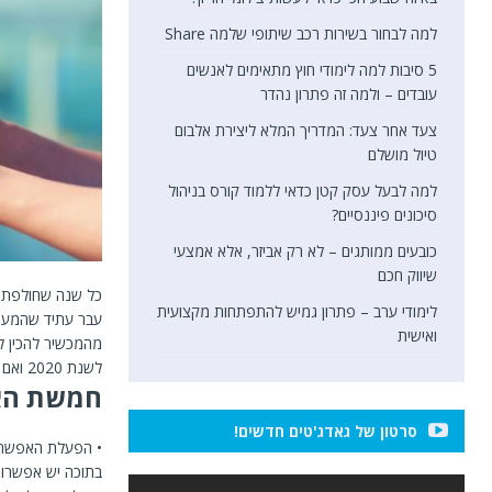
למה לבחור בשירות רכב שיתופי שלמה Share
5 סיבות למה לימודי חוץ מתאימים לאנשים
עובדים – ולמה זה פתרון נהדר
צעד אחר צעד: המדריך המלא ליצירת אלבום
טיול מושלם
למה לבעל עסק קטן כדאי ללמוד קורס בניהול
סיכונים פיננסיים?
כובעים ממותגים – לא רק אביזר, אלא אמצעי
שיווק חכם
כל שנה שחולפת הס
לימודי ערב – פתרון גמיש להתפתחות מקצועית
עבר עתיד שהמעט 
ואישית
מהמכשיר להכין לנ
לשנת 2020 ואם אין לכם אותן עד עכשיו אז תתקינו ומהר.
חמשת האפליקצ
סרטון של גאדג'טים חדשים!
• הפעלת האפשרות
בתוכה יש אפשרות 