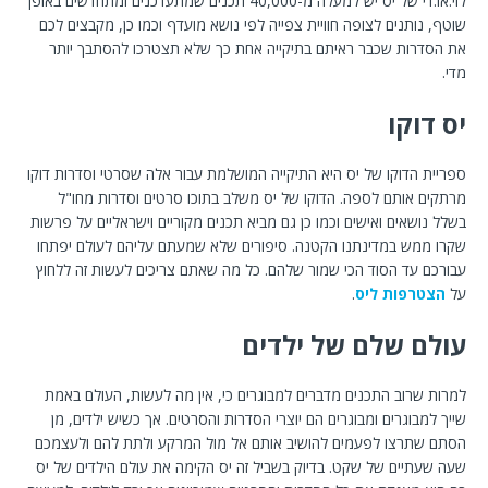
לוי.או.די של יס יש למעלה מ-40,000 תכנים שמתעדכנים ומתחדשים באופן
שוטף, נותנים לצופה חוויית צפייה לפי נושא מועדף וכמו כן, מקבצים לכם
את הסדרות שכבר ראיתם בתיקייה אחת כך שלא תצטרכו להסתבך יותר
מדי.
יס דוקו
ספריית הדוקו של יס היא התיקייה המושלמת עבור אלה שסרטי וסדרות דוקו
מרתקים אותם לספה. הדוקו של יס משלב בתוכו סרטים וסדרות מחו"ל
בשלל נושאים ואישים וכמו כן גם מביא תכנים מקוריים וישראליים על פרשות
שקרו ממש במדינתנו הקטנה. סיפורים שלא שמעתם עליהם לעולם יפתחו
עבורכם עד הסוד הכי שמור שלהם. כל מה שאתם צריכים לעשות זה ללחוץ
על
הצטרפות ליס
.
עולם שלם של ילדים
למרות שרוב התכנים מדברים למבוגרים כי, אין מה לעשות, העולם באמת
שייך למבוגרים ומבוגרים הם יוצרי הסדרות והסרטים. אך כשיש ילדים, מן
הסתם שתרצו לפעמים להושיב אותם אל מול המרקע ולתת להם ולעצמכם
שעה שעתיים של שקט. בדיוק בשביל זה יס הקימה את עולם הילדים של יס