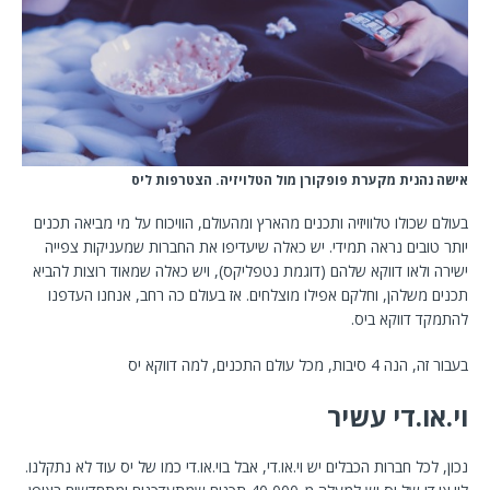
אישה נהנית מקערת פופקורן מול הטלויזיה. הצטרפות ליס
בעולם שכולו טלוויזיה ותכנים מהארץ ומהעולם, הוויכוח על מי מביאה תכנים
יותר טובים נראה תמידי. יש כאלה שיעדיפו את החברות שמעניקות צפייה
ישירה ולאו דווקא שלהם (דוגמת נטפליקס), ויש כאלה שמאוד רוצות להביא
תכנים משלהן, וחלקם אפילו מוצלחים. אז בעולם כה רחב, אנחנו העדפנו
להתמקד דווקא ביס.
בעבור זה, הנה 4 סיבות, מכל עולם התכנים, למה דווקא יס
וי.או.די עשיר
נכון, לכל חברות הכבלים יש וי.או.די, אבל בוי.או.די כמו של יס עוד לא נתקלנו.