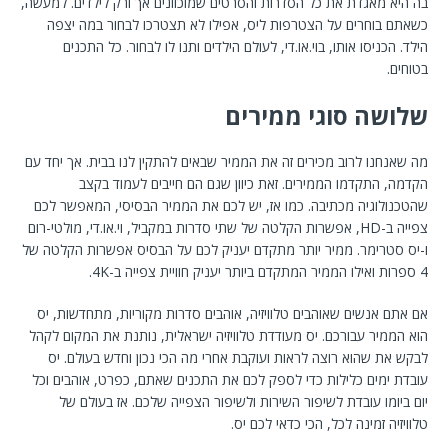
בה היא מאגדת את כל הסדרות והסרטים שמוכוונים אך ורק לילדים. למעשה,
כשאתם בוחרים על הצטרפות ליס, אפילו לא תצטרכו לבחור במה יצפה
הילד. הכניסו אותו, בוי.או.די, לעולם הילדים ותנו לו לבחור. כל התכנים
בטוחים.
שלושה סוגי ממירים
מה שאנחנו לרוב מכירים זה את הממיר שבאים להתקין לנו בבית. אך יחד עם
הקדמה, התקדמו הממירים. זאת כיוון שגם הם חייבים לעמוד בקצב
שהטכנולוגיה מכתיבה. כמו אז, יש לכם את הממיר הבסיסי, המאפשר לכם
צפייה ב-HD, אפשרות הקלטה של שתי סדרות במקביל, וי.או.די, מולטי-רום
ו-יס סטרימר. ממיר יותר מתקדם יעניק לכם על הבסיס אפשרות הקלטה של
4 ספרות ואילו הממיר המתקדם ביותר יעניק חוויית צפייה ב-4K.
אם אתם אנשים שאוהבים טלוויזיה, אוהבים סדרות מקוריות, מתחדשות, יס
הוא הממיר עבורכם. יס מעודדת טלוויזיה ישראלית, נותנת את המקום לקהל
לבקש את שהוא רוצה לראות ועוקבת אחרי מה הכי נכון וחדש בעולם. יס
עובדת ימים כלילות כדי לספק לכם את התכנים שאתם, כפרט, אוהבים וכל
יום ביומו עובדת לשיפור השירות ולשיפור הצפייה שלכם. אז בעולם של
טלוויזיה זמינה לכל, הכי כדאי לכם יס.