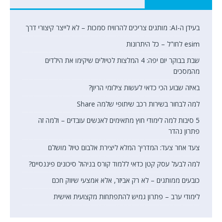
בעידן ה-AI: מותגים צריכים להרוויח סמכות – לא לייצר קיצורי דרך
esim לחו"ל – כל היתרונות
שבת בבוקר יום יפה: 4 המלצות לטיולים שיקימו את הילדים
מהמסכים
באיזה שבוע הכי כדאי לעשות צילומי הריון?
למה לבחור בשירות רכב שיתופי שלמה Share
5 סיבות למה לימודי חוץ מתאימים לאנשים עובדים – ולמה זה
פתרון נהדר
צעד אחר צעד: המדריך המלא ליצירת אלבום טיול מושלם
למה לבעל עסק קטן כדאי ללמוד קורס בניהול סיכונים פיננסיים?
כובעים ממותגים – לא רק אביזר, אלא אמצעי שיווק חכם
לימודי ערב – פתרון גמיש להתפתחות מקצועית ואישית