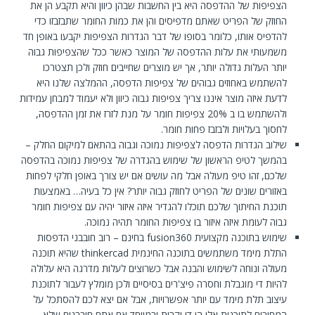
הצפיפות של ההדפסה היא בין החשבות שבהן כיוון והיא תקבע הן את
החוזק של הפריט שאתם מדפיסים והן את כמות החומר שתבזבזו כדי
להדפיס אותו, כלומר בסופו של דבר הגדרות הצפיפות יקבעו באופן חד
משמעותי את עלות ההדפסה של המוצר כאשר ככל שהצפיפות גבוה
יותר העלות גדולה יותר, אך יש מוצרים שחייבים חוזק ולכן תצטרכו
להשתמש באחוזים גבוהים של צפיפות הדפסה, ההמלצה שלנו היא
לדעת איזה מוצר איננו צריך צפיפות גבוה כיוון ולא יעמוד למבחן עמידות
ולהשתמש בו ב 20% צפיפות חומר על מנת לזרז את זמן ההדפסה,
לחסוך בעלויות ולבזבז פחות חומר.
שילוב הגדרות הדפסה לצפיפות נמוכה וגבוה בהתאם למיקום החלק –
בהמשך לטיפ הראשון של שימוש בהגדרה של צפיפות נמוכה בהדפסה
שלכם, זהו טיפ מעולה אבל מה עושים אם יש צורך באופן חלקי לפחות
באזורים שונים של הפריט לחוזק גבוה יותר? אין כל בעיה… באמצעות
תוכנת החיתוך שלכם תוכלו להגדיר איזה איזור יהיה עם צפיפות חומר
גבוה לעומת איזה איזור בו צפיפות החומר תהיה נמוכה.
שימוש בתוכנה מקצועית fusion360 בחינם – רוב חובבני הדפסות
התלת מימד משתמשים בתוכנה החינמית thinkercad שהיא תוכנה
מעולה ונוחה לשימוש והבנה אבל כשרוצים לעלות מדרגה היא עלולה
להיות די מוגבלת וחסרה פיצ'רים בסיסיים ולכן מומלץ לעבור לתוכנת
עיצוב תלת מימד עם יותר אפשרויות, אבל אם יצא לכם להסתכל על
המחירים לתוכנות אלו הן די יקרות ובמיוחד אם אתם חובבנים שלא