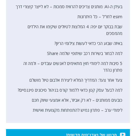
בעידן ה-AI: מותגים צריכים להרוויח סמכות – לא לייצר קיצורי דרך
esim לחו"ל – כל היתרונות
שבת בבוקר יום יפה: 4 המלצות לטיולים שיקימו את הילדים
מהמסכים
באיזה שבוע הכי כדאי לעשות צילומי הריון?
למה לבחור בשירות רכב שיתופי שלמה Share
5 סיבות למה לימודי חוץ מתאימים לאנשים עובדים – ולמה זה
פתרון נהדר
צעד אחר צעד: המדריך המלא ליצירת אלבום טיול מושלם
למה לבעל עסק קטן כדאי ללמוד קורס בניהול סיכונים פיננסיים?
כובעים ממותגים – לא רק אביזר, אלא אמצעי שיווק חכם
לימודי ערב – פתרון גמיש להתפתחות מקצועית ואישית
סרטון של גאדג'טים חדשים!