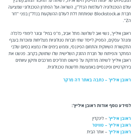
המבטיחים של יזמות ההייטק הישראלית, לשיחה על החיבור המתבקש בין
עולם הטכנולוגיה לעולמות הנדל"ן, השראה ועל הפתרון הטכנולוגי שמציעה
חברת Blockstock.ai שפותחת דלת לעולם ההשקעות בנדל"ן בפני "דור
הZ".
ראובן איליץ', נשוי ואב לשלושה מתל אביב, מ"פ במיל' ובוגר לימודי כלכלה
ומנהל עסקים, הספיק לייסד שתי חברות טנולוגיות מצליחות ומוכרות בענף
התקשורת השיווקית והתחום הפיננסי, וממש בימים אלו נמצא בסיום שלבי
המחקר והפיתוח של חברת ההזנק השלישית שלו שתושק בקרוב. פגשנו את
ראובן איליץ' לשיחה מרתקת על פישוט תהליכים מורכבים ותיקון עיוותים
בירוקרטיים ופיננסיים באמצעות חדשנות טכנולוגית.
ראובן איליץ' – כתבה באתר דה מרקר
למידע נוסף אודות ראובן איליץ':
ראובן איליץ'
– לינקדין
ראובן איליץ' – טוויטר
ראובן איליץ'
– אתר הבית