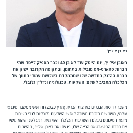
ראובן איליץ'
ראובן איליץ', יזם הייטק עוד לא בן 40 וכבר הספיק לייסד שתי
חברות סטארט-אפ מובילות בתחומן, ובתקופה הקרובה ישיק את
חברת ההזנק החדשה שלו שמתמקדת בשלושת עמודי התווך של
הכלכלה מסביב לעולם: השקעות, טכנולוגיה ונדל"ן גלובלי.
משבר קריסות הבנקים בארצות הברית (מרץ 2023) והחשש ממשבר פיננסי
עולמי, משמשים תזכורת חשובה לאנשי השקעות גלובליות לגבי חשיבות
מזעור הסיכונים בעולם ההשקעות והכלכלה העולמית. רגע לפני שהוא משיק
את חברת הסטארטאפ הבאה שלו, פגשנו את ראובן איליץ', מהשמות