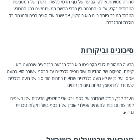
סחורה מסוימת או לפי קביעה של גוף מרכזי כלשהי, הערך של המטבעות
המבוזרים נקבע על פי הסכמה בין חברי הרשת המשתמשים בהן. המטבע
המבוזר המוכר ביותר כיום הוא ביטקוין, אך ישנם עוד סוגים רבים והמגמה רק
הולכת ומתגברת.
סיכונים וביקורות
הבעיה המהותית לגבי הקריפטו היא ככל הנראה הרגולציה שכמעט ולא
קיימת. הפיקוח של המדינות ושל גופים כלכליים על הכסף שעובר הוא כמעט
אפסי ועל כן יש לא מעט כלכלנים שרואים בתחום הזה סוג של בועה כלכלית
שעתידה להתפוצץ באחת ביום מן הימים.
מעבר לכך, בגלל שמדובר על כסף וירטואלי לחלוטין, הבעלים שלו חשופים
לפריצות וגניבות ולפעמים אפילו לאובדן של הכסף בשל תקלות טכניות
גרידא.
מטבעות וירטואלים בישראל