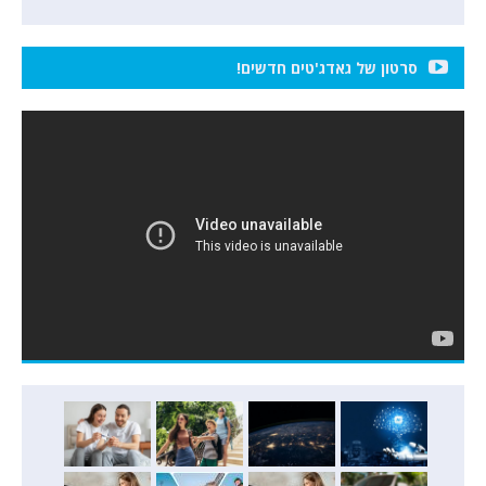
סרטון של גאדג'טים חדשים!