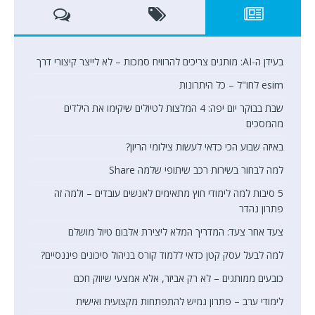
בעידן ה-AI: מותגים צריכים להרוויח סמכות – לא לייצר קיצורי דרך
esim לחו"ל – כל היתרונות
שבת בבוקר יום יפה: 4 המלצות לטיולים שיקימו את הילדים
מהמסכים
באיזה שבוע הכי כדאי לעשות צילומי הריון?
למה לבחור בשירות רכב שיתופי שלמה Share
5 סיבות למה לימודי חוץ מתאימים לאנשים עובדים – ולמה זה
פתרון נהדר
צעד אחר צעד: המדריך המלא ליצירת אלבום טיול מושלם
למה לבעל עסק קטן כדאי ללמוד קורס בניהול סיכונים פיננסיים?
כובעים ממותגים – לא רק אביזר, אלא אמצעי שיווק חכם
לימודי ערב – פתרון גמיש להתפתחות מקצועית ואישית