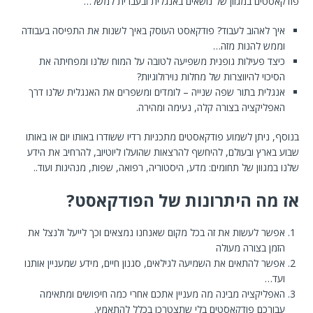
פודקאסטים במגוון של נושאים באנגלית ובעברית למשל…
איך לאהוב לעבוד? פודקאסט העוסק באיך לשנות את התפיסה בעבודה
וממש להנות מזה…
כיצד פעילות גופנית משפיעה לטובה על המוח שלנו ומפחיתה את
הסיכוי להיווצרות של מחלות נוירולוגיות?
אנגלית בתור שפה שנייה – לומדים ומשפרים את האנגלית שלנו דרך
האפליקציה בצורה קלה, נעימה ומהירה.
בנוסף, ניתן לשמוע פודקאסטים מתכניות רדיו ששודרו באותו יום או באותו
שבוע בארץ ובעולם, להיחשף להרצאות שהועלו ליוטיוב, להרחיב את הידע
שלנו במגוון של תחומים: מדע, היסטוריה, רפואה, שפות, מנהיגות ועוד..
אז מה היתרונות של הפודקאסט?
אפשר לעשות את זה בכל מקום שאנחנו נמצאים וכך לייעל ולנצל את
הזמן בצורה מעולה
אפשר להתאים את השמיעה לגילאים, סגנון חיים, מידע שמעניין אותנו
ועד…
האפליקציה מבינה מה מעניין אתכם אחרי כמה חיפושים ומתאימה
עבורכם פודקאסטים בלי שתצטרכו בכלל להתאמץ.