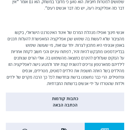
שימושים למטרות חיוביות. הוא טוען כי מדובר במשחק. הוא גם אומר ״אין
דבר כזה אפליקציה רעה, יש כזה דבר אנשים רעים״.
אנשי חינוך ואפילו מנהלת המרכז של איגוד האינטרנט הישראלי, ביקשו
מהציבור שלא לעשות בה שימוש שכן אפליקציה המאפשרת להעלות תכנים
באופן אנונימי היא מתכון לצרות. יחד עם זאת, מי שעושה שימוש
בבליינדספוט מתבקש להיות זהיר, לפתוח עיניים והכי חשוב לקחת אחריות
על הנזקים שעלולים להיגרם כתוצאה מהשימוש בה. אולי הורים שנותנים
לילדיהם סמארטפון צריכים להשגיח קצת יותר ולמנוע גישה לאפליקציה הזו
מהילדים בשל היותה חושפת את הילדים לסוטים, מטרידים, אנסים
ופדופילים. הרי כבר נחשפנו ברשת ובחדשות לכל כך הרבה מקרים של ילדים
וילדות שהוטרדו על ידי אנשים ברשתות החברתיות.
כתבות קודמות
הכתבה הבאה