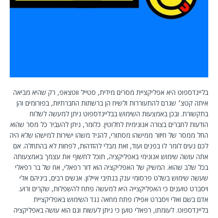
בליינדספוט היא אפליקציית מסרים מידית, סטייל ווטצאפ, רק שהיא מביאה
איתה קטצ׳ שגרם להתעוררות ולשיח הן ברשתות החברתיות, בפורומים והן
בתקשורת. ובכן באמצעות השימוש בבליינדספוט ניתן למעשה לשלוח
הודעות לחברים בצורה אנונימית לחלוטין. כלומר, ניתן להעביר כל מסר שהוא
החל ממסר של חיזור ממישהו מסתורי, להגיד משהו ישירות למישהו שלא היה
לכם נעים לומר לו בפנים ועוד, זאת מבלי להזדהות, לפחות לא בהתחלה. אם
אתה עושה שימוש אנונימי באפליקציה, תוכל לחשוף את עצמך באמצעותה
בכל שלב שהוא. המשיק של האפליקציה הוא דור רפאלי, אח של בר רפאלי
שעשה שימוש בשלט פרסומי ענק בנתיבי איילון. אנשים רבים, ביניהם אלי
ויסברט טוענים כי האפליקצייה היא למעשה פתח להשפלות, שקרים ורוע.
אדם בשם ואלי ויסברט אפילו פתח מחאה נגד השימוש באפליקציית
בליינדספוט. לעומתו, רפאלי טוען כי ניתן לעשות וגם הוא עושה באפליקציה