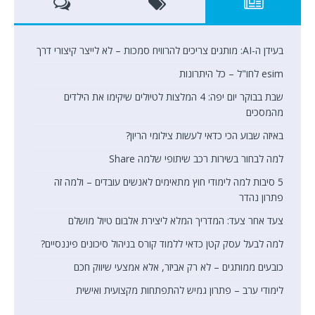
בעידן ה-AI: מותגים צריכים להרוויח סמכות – לא לייצר קיצורי דרך
esim לחו"ל – כל היתרונות
שבת בבוקר יום יפה: 4 המלצות לטיולים שיקימו את הילדים
מהמסכים
באיזה שבוע הכי כדאי לעשות צילומי הריון?
למה לבחור בשירות רכב שיתופי שלמה Share
5 סיבות למה לימודי חוץ מתאימים לאנשים עובדים – ולמה זה
פתרון נהדר
צעד אחר צעד: המדריך המלא ליצירת אלבום טיול מושלם
למה לבעל עסק קטן כדאי ללמוד קורס בניהול סיכונים פיננסיים?
כובעים ממותגים – לא רק אביזר, אלא אמצעי שיווק חכם
לימודי ערב – פתרון גמיש להתפתחות מקצועית ואישית