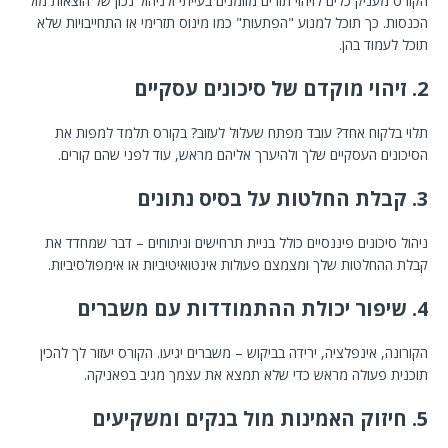
הקורס מעניק כלים לזיהוי תזרים מזומנים בעייתי ולניהול נכון של הוצאות מול
הכנסות. כך תוכל למנוע "הפתעות" כמו מינוס תזרימי או התחייבויות שלא
תוכל לעמוד בהן.
2. זיהוי מוקדם של סיכונים עסקיים
תלוי בלקוח אחד? עובד מפתח שעלול לעזוב? בקורס תלמד למפות את
הסיכונים העסקיים שלך ולהיערך אליהם מראש, עוד לפני שהם קורים.
3. קבלת החלטות על בסיס נתונים
ניהול סיכונים פיננסיים כולל בניית תרחישים וניתוחים – דבר שמחדד את
קבלת ההחלטות שלך ומצמצם פעולות אינטואיטיביות או אימפולסיביות.
4. שיפור יכולת ההתמודדות עם משברים
הקורונה, אינפלציה, ירידה בביקוש – משברים יגיעו. הקורס יעזור לך להכין
תוכנית פעולה מראש כדי שלא תמצא את עצמך מגיב בפאניקה.
5. חיזוק האמינות מול בנקים ומשקיעים