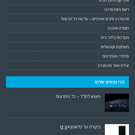
אפליקציה ועדכונים
רשת האינטרנט
אינטרנט סיבים אופטיים – על מה כל הרעש?
חומרה ותוכנה
מערכות בידור ביתי
משחקים וקונסולות
סלולרי וגאדג'טים
יצירת אתר אינטנרט
הכי נצפים שלנו!
esim לחו"ל – כל היתרונות
ביקורת על פלאפון lg g4