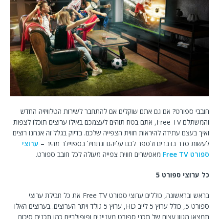
חובבי ספורט? אם גם אתם שוקלים אם להתחבר לשירות הטלוויזיה החדש
והמשתלם Free TV, אתם בטח תוהים לעצמכם באילו ערוצים תוכלו לצפות
ואיך בעצם עתידה להיראות חווית הצפייה שלכם. בדיוק בגלל זה אנחנו רוצים
לעשות סדר בדברים ולספר לכם עליהם ונתחיל בספויילר מהיר –
ערוצי
ספורט Free TV
מאפשרים חווית צפייה מעולה לכל חובב ספורט.
כל ערוצי ספורט 5
בראש ובראשונה, כוללים ערוצי ספורט Free TV את כל חבילת ערוצי
ספורט 5, כולל ערוץ 5 לייב HD, ערוץ 5 גולד ויתר הערוצים. בערוצים האלו
תמצאו מגוון עצום של תכני ספורט מעניינים ופופולריים כמו תכנית סיכום