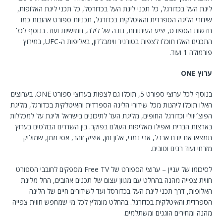
ליגת העל בכדורגל, כל תכני ליגת העל בכדורסל, כל תכני ליגת האלופות,
שידורי הליגה הספרדית והאיטלקית בכדורגל, תכניות ספורט אהובות כמו
חדשות הספורט, יציע העיתונות, בובה של לילה, חמישיות ועוד. בנוסף לכל
התכנים האלו תוכלו לצפות בטורניר ווימבלדון, באליפות ה-UFC, במירוץ
פורמולה 1 ועוד.
ערוץ
ONE
בנוסף לכל ערוצי ספורט 5, תוכלו גם לצפות בערוצי ספורט ONE. בערוצים
האלו תוכלו ליהנות מכל שידורי הליגה הספרדית והאיטלקית בכדורגל, מליגת
הפוצ׳יוולי וכדורגל החופים, מליגת העל לתיכונים בישראל וליגת על למכללות
בארצות הברית ואפילו מאליפות העולם בפוקר. בין השדרים הבולטים בערוץ
תמצאו את יורם ארבל, אבי נמני, אלון חזן, איציק זוהר, אסי ממן, שמוליק
מזרחי ועוד רבים וטובים.
לסיכומו של עניין – ערוצי הספורט של Free TV מספקים לחובבי הספורט
חווית צפייה מהנה בהחלט עם מגוון עצום של תכנים אהובים, החל מליגת
האלופות, דרך תכני ליגת העל בכדורסל ועד לשידורים חיים של הליגה
הספרדית והאיטלקית בכדורגל. בהחלט מומלץ לכל מי שמחפש חווית צפייה
מהנה ומחירים הוגנים ומשתלמים.