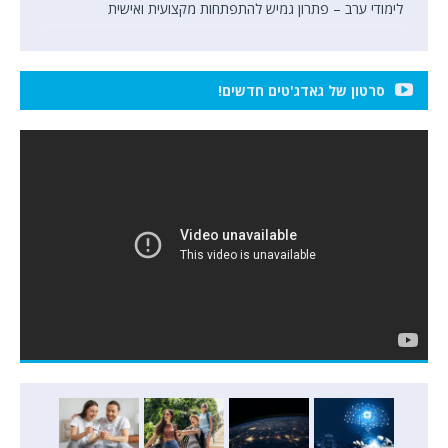
לימודי ערב – פתרון גמיש להתפתחות מקצועית ואישית
סרטון של גאדג'טים חדשים!