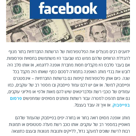
ידוענים רבים מנצלים את הפלטפורמות של הרשתות החברתיות בתור מנוף
להגדלת הרווחים שלהם ממש כמו שבעבר היו משתמשים בחסויות ופרסומות.
אם בעבר סלבס היו מקבלים חסות מחברת אופנה לדוגמא, אז אותו סלב היה
לובש את בגדי מותג האופנה בתמורה לסכום כסף שאותו היה מקבל בכל
שנה. כיום אותן פלטפורמות קיימות גם ברשתות החברתיות – אינסטגרם
ופייסבוק למשל. אז אם יש לכם עמוד פייסבוק ובו מספר רב של עוקבים, כמו
עמודים של כוכבי רשת וסלבריטאים שיש להם מאות אלפי או מיליוני עוקבים,
גם אתם תהפכו למטרה עבור רשתות ומותגים מסוימים שמחפשים
פרסום
בפייסבוק
. אז איך זה עובד בעצם?.
מותג אופנה מסוים רואה בחור או בחורה יפים בפייסבוק שהעמוד שלהם
מאופיין במספר רב של עוקבים. אותו כוכב רשת מעלה סטטוסים או תמונות
רבות לרשת שזוכים למעקב גדול, ללייקים ותגובות מגוונות ובעצם כתוצאה