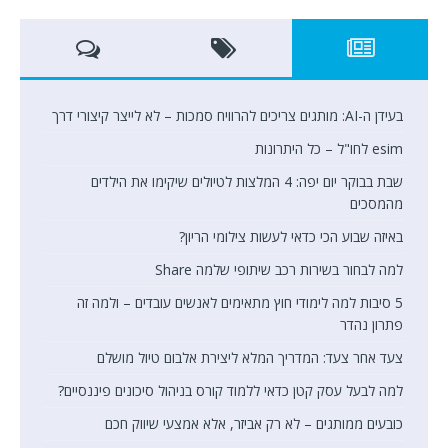
בעידן ה-AI: מותגים צריכים להרוויח סמכות – לא לייצר קיצורי דרך
esim לחו"ל – כל היתרונות
שבת בבוקר יום יפה: 4 המלצות לטיולים שיקימו את הילדים
מהמסכים
באיזה שבוע הכי כדאי לעשות צילומי הריון?
למה לבחור בשירות רכב שיתופי שלמה Share
5 סיבות למה לימודי חוץ מתאימים לאנשים עובדים – ולמה זה
פתרון נהדר
צעד אחר צעד: המדריך המלא ליצירת אלבום טיול מושלם
למה לבעל עסק קטן כדאי ללמוד קורס בניהול סיכונים פיננסיים?
כובעים ממותגים – לא רק אביזר, אלא אמצעי שיווק חכם