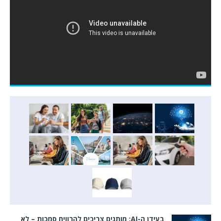
בעידן ה-AI: מותגים צריכים להרוויח סמכות – לא