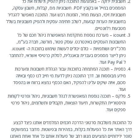
חשבונית ירוקה – באמצעות התוכנה ניתן להפיק ולשלוח את כל
המסמכים במייל או בקובץ PDF. חשבוניות מס, קבלות, חשבון עסקה,
חשבוניות זיכוי, הצעות מחיר, הזמנות רכש ועוד. התוכנה מאפשר להגדיר
בחשבוניות הערות קבועות, לשלב חתימה עסקית ולהפיק חשבוניות בשלל
מטבעות רלוונטיים.
icount – מערכת נוספת מתקדמת המאפשרת ניהול חכם של כל
החשבונות העסקיים באינטרנט. עוסק פטור, מורשה, חברה בע״מ,
מלכ״רים ושותפויות – כולם יכולים לעשות שימוש בתוכנת ה- icount.
ניתן לייצר מסמכים בעברית ובאנגלית, לסלוק כרטיסי אשראי, להתחבר
ל Pay Pal ועוד.
כספית – תוכנה המתמחה בתוכנות עבור הנהלת חשבונות ומערכות
מידע מבוססות ווב. דרך התוכנה ניתן לדעת מי חייב לנו כסף ובאיזה
סכום, איזה שיקים עלינו להפקיד, האם הכסף נמצא ברווח או בהפסד
ועוד.
פלקס – תוכנה נוספת המאפשרת לנהל חשבוניות, ניהול ופרטי לקוחות
והיסטוריית התקשרות, תיעוד הוצאות, תקבולים ותשלומים, ניהול פרטי
ספקים ועוד.
כל התוכנות משלבות סרטוני הדרכה חכמים המלמדים אותנו כיצד לבצע
דרך האתר את כל הפעולות בקלות, במהירות ובפשטות. מדובר בממשקים
סופר ידידותיים המציעים מגוון רחב של פעולות אותם כל אחד ואחת מאתנו