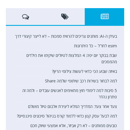
בעידן ה-AI: מותגים צריכים להרוויח סמכות – לא לייצר קיצורי דרך
esim לחו"ל – כל היתרונות
שבת בבוקר יום יפה: 4 המלצות לטיולים שיקימו את הילדים
מהמסכים
באיזה שבוע הכי כדאי לעשות צילומי הריון?
למה לבחור בשירות רכב שיתופי שלמה Share
5 סיבות למה לימודי חוץ מתאימים לאנשים עובדים – ולמה זה
פתרון נהדר
צעד אחר צעד: המדריך המלא ליצירת אלבום טיול מושלם
למה לבעל עסק קטן כדאי ללמוד קורס בניהול סיכונים פיננסיים?
כובעים ממותגים – לא רק אביזר, אלא אמצעי שיווק חכם