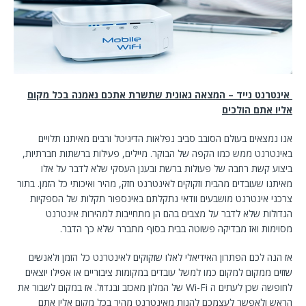
אינטרנט נייד
–
המצאה גאונית שתשרת אתכם נאמנה בכל מקום
אליו אתם הולכים
אנו נמצאים בעולם הסובב סביב נפלאות הדיגיטל ורבים מאיתנו תלויים
באינטרנט ממש כמו הקפה של הבוקר. מיילים, פעילות ברשתות חברתיות,
ביצוע קשת רחבה של פעולות ברשת ובענן העסקי שלא לדבר על אלו
מאיתנו שעובדים מהבית וזקוקים לאינטרנט חזק, מהיר ואיכותי כל הזמן. בתור
צרכני אינטרנט מושבעים וודאי נתקלתם באינספור תקלות של הספקיות
הגדולות שלא לדבר על מצבים בהם הן מתחייבות למהירות אינטרנט
מסוימות ואז מבדיקה פשוטה בבית בסוף מתברר שלא כך הדבר.
אז הנה לכם הפתרון האידיאלי לאלו שזקוקים לאינטרנט כל הזמן ולאנשים
שזזים ממקום למקום כמו למשל עובדים במקומות ציבוריים או אפילו יוצאים
לחופשה שכן לעתים ה Wi-Fi של המלון מאכזב ובגדול. אז במקום לשבור את
הראש ולאפשר לעצמכם להנות מאינטרנט מהיר בכל מקום אליו אתם