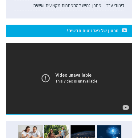
לימודי ערב – פתרון גמיש להתפתחות מקצועית ואישית
סרטון של גאדג'טים חדשים!