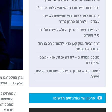
למה לבחור בשירות רכב שיתופי שלמה Share
5 סיבות למה לימודי חוץ מתאימים לאנשים
עובדים – ולמה זה פתרון נהדר
צעד אחר צעד: המדריך המלא ליצירת אלבום
טיול מושלם
למה לבעל עסק קטן כדאי ללמוד קורס בניהול
סיכונים פיננסיים?
כובעים ממותגים – לא רק אביזר, אלא אמצעי
שיווק חכם
לימודי ערב – פתרון גמיש להתפתחות מקצועית
ואישית
עידן האינטרנט מב
העקיצות הנפוצות 
מתחזים בא
סרטון של גאדג'טים חדשים!
מחכים לצו
מטורף.