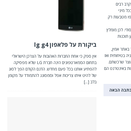
קרב רבים
ל מיני
פו מטבעות רק
די. לכן מומלץ
 תוכנות
ביקורת על פלאפון lg g4
באתר אמין,
ה בטיחותית ואז
אין ספק כי אחת החברות האהובות על הצרכן הישראלי
מוצר שרכשתם.
בתחום הסמארטפונים הינה חברת LG שלא מפסיקה
ות באינטרנט הם
להפתיע אותנו בכל פעם מחדש. הדגם הקודם הפך לסוג
של להיט איתו צריכות אפל וסמסונג להתמודד על מקומן
בלב
[...]
תבה הבאה