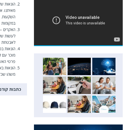
הונאות שק
מאיתנו. א
השקעות. י
במקומות מ
האקרים – 
לעשות שימ
לאבטחת מי
הונאות בכ
מוכר עם ל
פרטי האשר
הונאות בא
משהו שכדא
כתבות קודמ