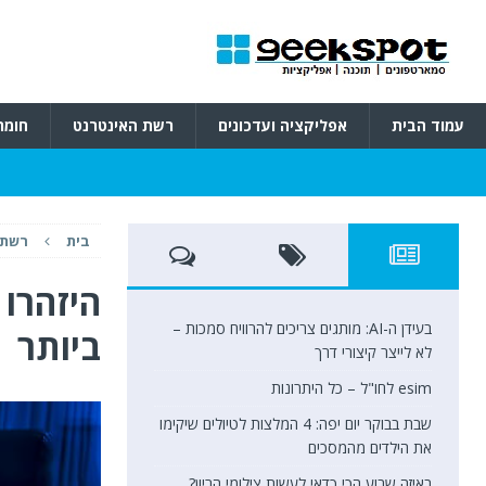
עמוד הבית
אפליקציה ועדכונים
רשת האינטרנט
חומר
בית
רשת 
היזהרו
בעידן ה-AI: מותגים צריכים להרוויח סמכות –
ביותר
לא לייצר קיצורי דרך
esim לחו"ל – כל היתרונות
שבת בבוקר יום יפה: 4 המלצות לטיולים שיקימו
את הילדים מהמסכים
באיזה שבוע הכי כדאי לעשות צילומי הריון?