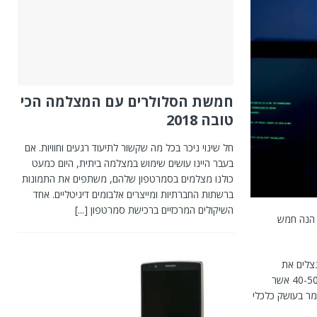
חמשת הסלולרים עם המצלמה הכי
טובה 2018
חל שינוי ניכר בכל מה שקשור לתיעוד רגעים וחוויות. אם
בעבר היינו עושים שימוש במצלמה ביתית, היום כמעט
כולנו מצלמים בסמרטפון שלהם, משתפים את התמונות
ברשתות החברתיות ומייצרים אלבומים דיגיטליים. אחד
השיקולים המרכזיים ברכישת סמרטפון
[...]
. הנה חמש
צלים את
התמימות של אנשים שרק רוצים למצוא אהבה ולשנות את גורלם. לרוב מדובר בנוכלים בגילאי 40-50 אשר
מר בעושק כלכלי