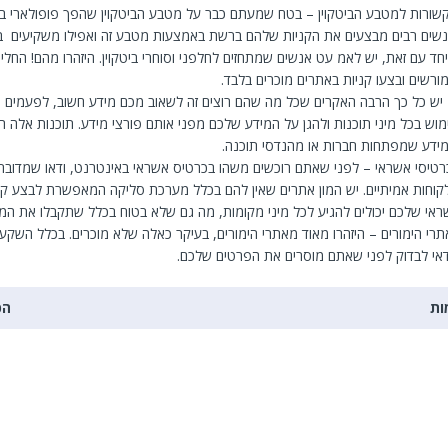
שורות למטבע הביטקוין – בטח שמעתם כבר על מטבע הביטקוין שהפך פופולארי ב
נשים רבים מבצעים את הקניות שלהם ברשת באמצעות מטבע זה ואפילו משקיעים בכ
חד עם זאת, יש לאמ עט אנשים שמתחזים לחלפני וסוחרי ביטקוין. היזהרו מהם! החלי
ורשים ובצעו קניות באתרים מוכרים בלבד.
יש כל כך הרבה האקרים שכל מה שהם רוצים זה לשאוב מכם מידע חשוב, לפעמים סו
וש בכל מיני תוכנות ולהגן על המידע שלכם מפני אותם פורצי מידע. תוכנות אלה הן
דע שמפתחות חברות או מהנדסי תוכנה.
רטיסי אשראי – לפני שאתם רוכשים משהו בכרטיס אשראי באינטרנט, ודאו שמדובר 
קוחות אמיתיים. יש המון אתרים שאין להם בכלל מערכת סליקה המאפשרת לבצע קני
אי שלכם יכולים להגיע לכל מיני מקומות, מה גם שלא בטוח בכלל שתקבלו את ה
תרי הימורים – היזהרו מאוד מאתרי הימורים, בעיקר כאלה שלא מוכרים. בכלל השקע
י לבדוק לפני שאתם מוסרים את הפרטים שלכם.
ות
הכ