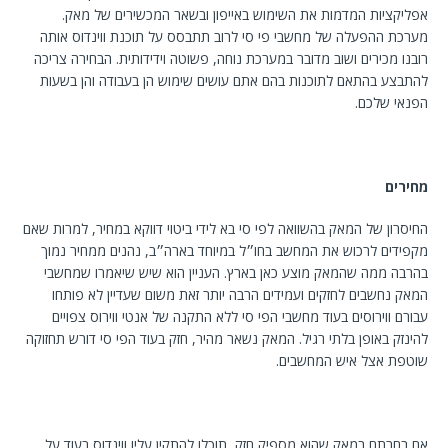
אפליקציות המדמות את השימוש באייפון ובשאר המכשירים של מאק.
מערכת ההפעלה של מחשבי פי סי לרוב תתבסס על תוכנת ווינדוס אותה
רובנו מכירים ושוב מדובר במערכת נוחה, פשוטה וידידותית. הבחירה צריכה
להתבצע בהתאם לתוכנות בהם אתם עושים שימוש הן בעבודה והן בשעות
הפנאי שלכם.
מחירים
החיסרון של המאק בהשוואה לפי סי בא לידי ביטוי דווקא במחיר, למרות שאם
מקפידים לרכוש את המחשב בחו״ל במיוחד בארה״ב, נהנים ממחיר נמוך
בהרבה ממה שהמאק מוצע כאן בארץ. העניין הוא שיש שיאמרו שמחשבי
המאק נחשבים לחזקים ועמידים הרבה יותר זאת משום שעדיין לא פותחו
עבורם ווירוסים בעוד מחשבי הפי סי ללא התקנה של אנטי ווירוס צפויים
להינזק באופן בלתי רגיל. המאק נשאר מהיר, חזק בעוד הפי סי דורש תחזוקה
שוטפת אצל איש המחשבים.
אם בחרתם במאק שהוא מספיק חזק, תוכלו להתקין עליו ווינדוס בעוד על