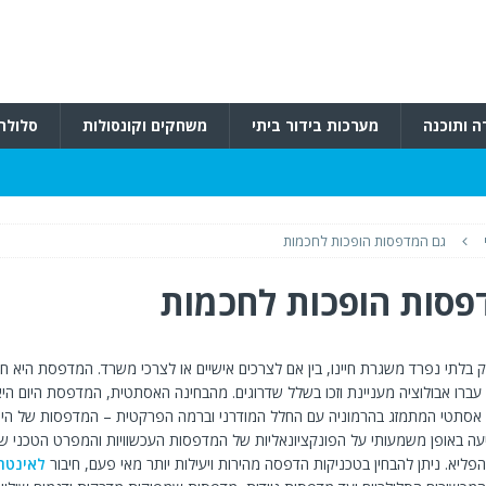
ה ותוכנה
מערכות בידור ביתי
משחקים וקונסולות
סלולרי
גם המדפסות הופכות לחכמות
פסות הופכות לחכמות
בלתי נפרד משגרת חיינו, בין אם לצרכים אישיים או לצרכי משרד. המדפסת היא ח
ברו אבולוציה מעניינת וזכו בשלל שדרוגים. מהבחינה האסתטית, המדפסת היום הי
 אסתטי המתמזג בהרמוניה עם החלל המודרני וברמה הפרקטית – המדפסות של היום
עה באופן משמעותי על הפונקציונאליות של המדפסות העכשוויות והמפרט הטכני ש
פליא. ניתן להבחין בטכניקות הדפסה מהירות ויעילות יותר מאי פעם, חיבור
לאינטר