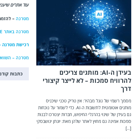
עוד אתרים שיעניי
מטרנה
– להזמנה
מטרנה באתר BE
רכישת מטרנה – 
מטרנה – השוואת
בעידן ה-AI: מותגים צריכים
כתבות קודמ
להרוויח סמכות – לא לייצר קיצורי
דרך
מסמך רשמי של גוגל מבהיר: אין טריק טכני שיכניס
מותגים אוטומטית לתשובות ה-AI. כדי לשמור על נוכחות
גם בעידן של שינוי בהרגלי החיפוש, חברות יצטרכו לבנות
סמכות אמינה גם מחוץ לאתר שלהן מאת: יונתן ינושבסקי
[...]