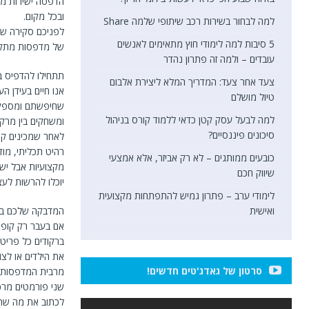
הדפסה ישירות מה
ובכל מקום.
למה לבחור בשירות רכב שיתופי שלמה Share
לפניכם סקירה של
5 סיבות למה לימודי חוץ מתאימים לאנשים
של מדפסות מתקדמ
עובדים – ולמה זה פתרון נהדר
תתחילו להדפיס 
צעד אחר צעד: המדריך המלא ליצירת אלבום
טיול מושלם
שחיפשתם ומספקת 
למה לבעל עסק קטן כדאי ללמוד קורס בניהול
ומשחקים בין מרקמ
סיכונים פיננסיים?
רהיט תכליתי, מו
כובעים ממותגים – לא רק אביזר, אלא אמצעי
שיווק חכם
יוכלו להרשות לע
לימודי ערב – פתרון גמיש להתפתחות מקצועית
ואישית
המדבקה שלכם ב
אם בעבר רק קופא
ברקודים כל פריט,
את הילדים או לצו
סרטון של גאדג'טים חדשים!
מרבית המדפסות המ
שני פורמטים מרכ
לכתוב את מה שרו