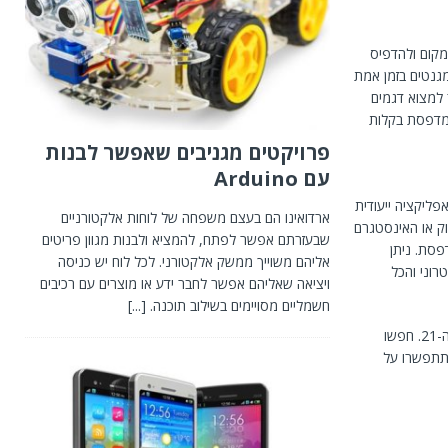
מקום ולהדפיס
גנטים בזמן אמת
למצוא דגמים
שר להטעין את המדפסת בקלות
פרויקטים מגניבים שאפשר לבנות
עם Arduino
יקציה ייעודית
ארדואינו הם בעצם משפחה של לוחות אלקטורניים
ק או האינסטגרם
שבעזרתם אפשר לפתח, להמציא ולבנות מגוון פריטים
פסת. ניתן
אליהם משוייך ממשק אלקטורני. לכל לוח יש כניסה
וני והכל
ויציאה שאליהם אפשר לחבר ידע או מוצרים עם רכיבים
חשמליים מסויימים בשילוב תוכנה.
[...]
חפשו עבורכם את המדפסת שתשרת אתכם בנאמנות, שתענה על השכלולים המתקדמים של המאה ה-21. חפשו
 תתפשרו על