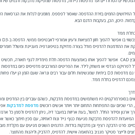
מכשירים הסלולריים ועד מדפסות ניידות, מדפסות שמפיקות מדבקות ודגמים שילוו
 החידושים החמים בזירת ההדפסה שאסור לפספס. מוזמנים לגלות את הגרסאות הע
ות. היכון, הכן, בעקבות הדגם הבא.
בתלת ממד
אנו חיים ב
את ההזדמנות להדפיס מודל בצורה מדויקת בטיפוגרפיה מעניינת ומשלל חומרים, 
ים.
לאחר שמכינים קובץ CAD אפשר להפוך אותו באמצעות הדפסה תלת מימדית לגוף תאורה, תכשיט
דל לפרויקט הנדסי או משחק לילד. את הפריטים המורכבים מדפיסים כיום במדפסות
מקצועיות אבל יש גם מדפסות D3 ביתיות שמגשימות חלום עבור רבים ונראה שעם הזמן הן יעלו
צמכם להדפיס בתלת ממד.
דרך
ים בסופרמרקטים היו משתמשים במדפסת מדבקות, כשהם עוברים בין המדפים ומ
 הרי שכיום עם התפתחות התחום יותר ויותר אנשים רוכשים
מדפסת למדבקות
אפיל
רך ארגון וסידור החלל. למשל, בעת אריזות במעבר דיה, ניתן להדפיס ולסמן כל ארגז
יועדות להדפסת מדבקות מגיעות כגוף נייד ונוח לאחיזה, עם סכין חיתוך כאשר אפ
זיים: סרט הדבקה רציף ובן מדבקות בודדות. הדגמים השונים מגיעים עם מקלדת מו
צים ולייצר סטיקר מגניב בהתאמה אישית. להדפיס, להדביק וליהנות מהתוצר.