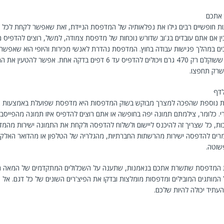
אתכם
ת חופשיים רבים גילו את נפלאותיה של המדפסת הניידת, זאת שאפשר לקחת לכל 
ין אם אתם עובדים בג'וב שדורש נוכחות של מדפסת צמודה, למשל, רוצים להדפיס מ
ם במהלך פגישות עבודה בחוץ. המדפסת נהדרת לאנשי מכירות והיופי הוא שאפשר 
מאוד קומפקטיים ששוקלם רק 470 גרם ויכולים להדפיס עד 6 דפים בדקה אחת. אפ
שרק תחפצו.
לדף
נוספת שהפכה למצרך מבוקש בשוק המדפסות היא מדפסת שפועלת באמצעות אפל
. כלומר, צילמתם תמונה יפה בחופשה או אתם רוצים להדפיס איזו תמונה מהפייסבו
כות, כל שצריך זה להיכנס ליישום ולשלוח להדפסה ולקחת את התמונה ישירות מהמד
מרים להדפסה ישירות מהרשתות החברתיות, מהגלריה של הטלפון או מהדואר האלקטר
שוטה.
המותגים המובילים ומדפסות מומלצות ובדקו את הפיצ'רים השונים של כל דגם. אל
עתיד יכולה להיות שלכם.