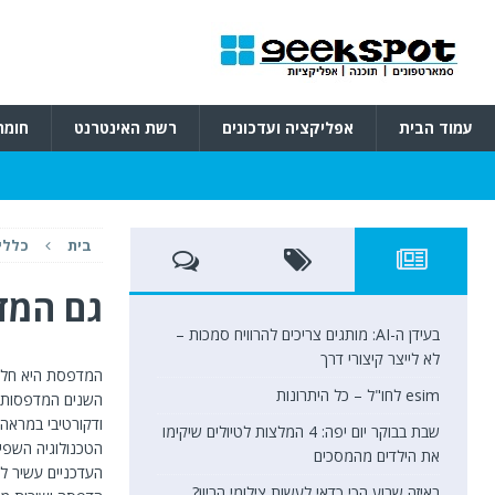
עמוד הבית
אפליקציה ועדכונים
רשת האינטרנט
חומר
בית
כללי
גם המד
בעידן ה-AI: מותגים צריכים להרוויח סמכות –
לא לייצר קיצורי דרך
המדפסת היא חלק 
esim לחו"ל – כל היתרונות
השנים המדפסות ע
ודקורטיבי במראה
שבת בבוקר יום יפה: 4 המלצות לטיולים שיקימו
הטכנולוגיה השפי
את הילדים מהמסכים
העדכניים עשיר לה
באיזה שבוע הכי כדאי לעשות צילומי הריון?