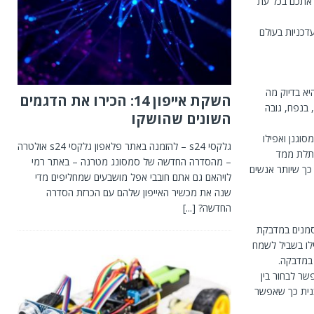
 אתכם בכל עת
דכניות בעולם
עידן העכשווי בו אפשר להפוך חזון למציאות ורעיון אמורפי לאבטיפוס ממשי. הדפסה ב-D3 היא בדיוק מה
השקת אייפון 14: הכירו את הדגמים
בנפח, גובה
השונים שהושקו
 מסוגנן ואפילו
גלקסי s24 – להזמנה באתר פלאפון גלקסי s24 אולטרה
 תלת ממד
– מהסדרה החדשה של סמסונג מטרנה – באתר רמי
 פחות כך שיותר אנשים
לויהאם גם אתם חובבי אפל מושבעים שמחליפים מדי
שנה את מכשיר האייפון שלהם עם הכרזת הסדרה
החדשה?
[...]
סמנים במדבקת
ו בשביל לשמח
 במדבקה.
שר לבחור בין
בנית כך שאפשר