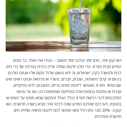
הוא קטן יותר, חכם יותר והרבה יותר מעוצב – הכירו את האדג‘. בר המים
החדש מבית תמי 4. הרי כולנו יודעים שחלה עליה ניכרת בצריכה של ברי מים
לבית ולמשרד בקרב ישראלים. זה ידוע משום שלכל מקום אליו אנחנו הולכים
בין אם זה קרובי משפחה, שכנים, חברים, משרד או מרפאה אנחנו רואים שיש
שם תמי4. תמי 4 מאפשר ליהנות ממים טריים, מסוננים, ללא כימיקלים,
אבנית או מתכות בטמפרטורה המדויקת שמתאימה לנו. אם עד עכשיו
התלבטתם לגבי רכישת תמי 4 בגלל הגודל והמקום שהוא תופס על השיש או
במטבח, דעו לכם שהדגם החדש שזכה לכינוי אדג‘ מביא בשורה חדשנית. הוא
קטן ב- 20% מבר מים רגיל והוא יאפשר לכם ליהנות מחוויה שתיית מים
חדשנית ומודרנית.