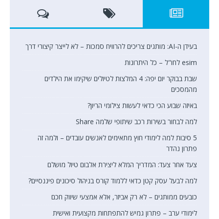
בעידן ה-AI: מותגים צריכים להרוויח סמכות – לא לייצר קיצורי דרך
esim לחו"ל – כל היתרונות
שבת בבוקר יום יפה: 4 המלצות לטיולים שיקימו את הילדים
מהמסכים
באיזה שבוע הכי כדאי לעשות צילומי הריון?
למה לבחור בשירות רכב שיתופי שלמה Share
5 סיבות למה לימודי חוץ מתאימים לאנשים עובדים – ולמה זה
פתרון נהדר
צעד אחר צעד: המדריך המלא ליצירת אלבום טיול מושלם
למה לבעל עסק קטן כדאי ללמוד קורס בניהול סיכונים פיננסיים?
כובעים ממותגים – לא רק אביזר, אלא אמצעי שיווק חכם
לימודי ערב – פתרון גמיש להתפתחות מקצועית ואישית