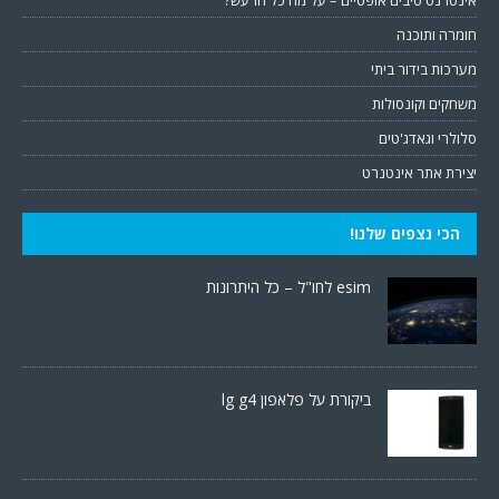
אינטרנט סיבים אופטיים – על מה כל הרעש?
חומרה ותוכנה
מערכות בידור ביתי
משחקים וקונסולות
סלולרי וגאדג'טים
יצירת אתר אינטנרט
הכי נצפים שלנו!
esim לחו"ל – כל היתרונות
ביקורת על פלאפון lg g4