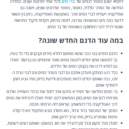
לתמי4 ישנם מספר דגמים של
ברי מים
ולכל אחד יתרונות שונים. הסדרה
החדשה של האדג' כוללת, כאמור, מספר שדרוגים שונים, וישנה גם
אפליקציה ייעודית לברי המים אדג'. באמצעות האפליקציה, ניתן בין השאר
לדעת כמה מים המשפחה צורכת, לזהות מרחוק תקלות ולקבל התראות
שונות לנייד לגבי התחזוקה השוטפת של בר המים.
במה עוד הדגם החדש שונה?
הדגם החדש בנוי ככה שהוא מותאם למלא סירים וקנקנים בלי כל בעיה.
כך למעשה אתם יכולים ליהנות ממים סופר איכותיים גם בבישול. תוכלו
גם למלא דרכו את בקבוקי המים של הילדים.
בכל רגע המתקן מעדכן אתכם גם לגבי מטהר המים וגם לגבי נורת ה-
UV, ככה שאתם יכולים להיות מעודכנים ולדעת בדיוק מתי הגיע הזמן
להחליף אותם.
בר המים החדשני של תמיד 4 מדגם אדג‘ לומד את הרגלי השתייה שלכם
ומרתיח לכם את המים בזמן המתאים לכם. תמיד תוכלו להרתיח את המים
דרך האפליקציה בלי להתאמץ. קוראים לזה הרתחה חכמה.
המסך של המכשיר ברור וגדול, הוא משלב מגש מתקפל ויש לו קולט
טיפות שמתריע בדיוק מתי צריך לרוקן אותו.
תוכלו מכל מקום ובכל זמן להגדיר את סוג המשקה שאתם רוצים לשתות,