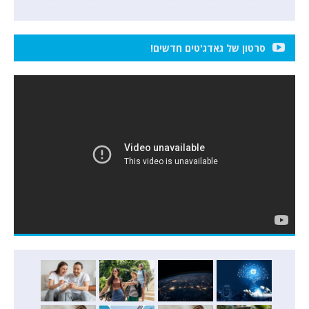
סרטון של גאדג'טים חדשים!