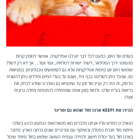
בעולם של היום, כמעט לכל דבר יש לנו אפליקציה. אפשר להזמין קניות
מהסופר דרך הסלולאר, לשדר ישירות לטלויזיה, ועוד ועוד…. אך לא רק לשלל
שימושי היום יום קיימות אפליקציות אלא גם לשימושים טכנולוגיים. במציאות
כזו, שהכל ניתן לשליטה בכף היד, ושגם על בעלי החיים והילדים ניתן להשגיח
מרחוק, זה היה רק עניין של זמן עד שימציאו גם גאדג'ט שיודע לבדוק את
בריאות בע"ח שלנו ולדווח בזמן אמת שמתחילה להתפתח מחלה כרונית
אצלו.
הכירו את
KEEPI
ארגז חול שהוא גם וטרינר
הגאדג'ט החדש עליו אנחנו מדברים הוא סטארטאפ הנמצא כרגע בשלבי
פיתוח מול חברת נסטלה ובשיתוף עם וטרינרים שונים ברחבי הארץ. מדובר
בארגז חול בעל יכולת חישוב ולמידה עצמית העושה שימוש בחול מיוחד שיכול