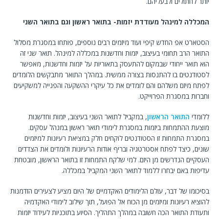
יותר לחתולים ולבעליהם.
המכללה למינהל מעודדת יזמות- בתואר ראשון וגם בתואר השני
הסטארט אפ החדש קיפי ועוד מיזמים רבים נוספים, פותחו במסגרת מסלול
התואר הרב תחומי בעיצוב, יזמות וחדשנות במכללה למינהל. תואר שני זה
הוא תואר ייחודי שבמקום להתעסק בתאוריות על יזמות וחדשנות, מאפשר
לסטודנטים בו להתנסות בצורה ממשית. במהלך התואר מתבקשים הלומדים
לפתח מיזם משלהם והם לומדים את כל עיקרי ההשקעה והפנייה למשקיעים
וחברות במסגרת הפרוייקט.
ללומדי
התואר הראשון
, במקביל לתואר השני בעיצוב, יזמות וחדשנות
מוצעת ההתמחות ביזמות במסגרת לימודי תואר ראשון במנהל עסקים.
במסגרת התמחות זו הסטודנטים לוקחים חלק במציאת רעיונות למיזמים
שונים, כיצד לפתח אסטרטגיה ובריף אודות הרעיונות ולומדים את הצדדים
העסקיים הנדרשים מן היזם. למי שלקח התמחות זו בתואר הראשון, מובטחת
עדיפות באם יבחרו ללמוד לתואר השני המקביל במכללה.
בסיכומו של דבר, עולם הלימודים האקדמיים של היום מציע לצעירים הזדמנות
להוציא רעיונות ומיזמים מן הכוח אל הפועל, תוך שילוב לימודי האקדמיה
ותעודת התואר הכה חשובה במהלך התהליך. הסיוע בתוכניות לעידוד יזמות