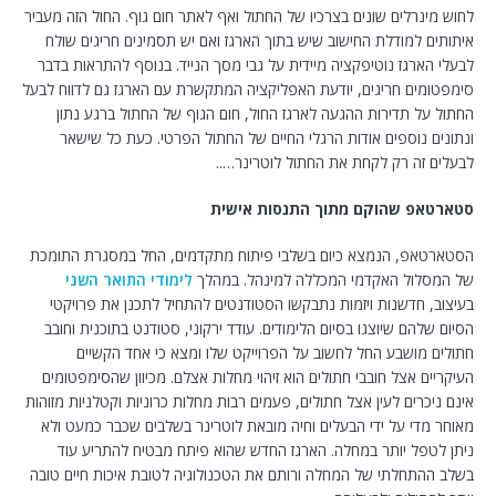
לחוש מינרלים שונים בצרכיו של החתול ואף לאתר חום גוף. החול הזה מעביר
איתותים למודלת החישוב שיש בתוך הארגז ואם יש תסמינים חריגים שולח
לבעלי הארגז נוטיפקציה מיידית על גבי מסך הנייד. בנוסף להתראות בדבר
סימפטומים חריגים, יודעת האפליקציה המתקשרת עם הארגז גם לדווח לבעל
החתול על תדירות ההגעה לארגז החול, חום הגוף של החתול ברגע נתון
ונתונים נוספים אודות הרגלי החיים של החתול הפרטי. כעת כל שישאר
לבעלים זה רק לקחת את החתול לוטרינר…..
סטארטאפ שהוקם מתוך התנסות אישית
הסטארטאפ, הנמצא כיום בשלבי פיתוח מתקדמים, החל במסגרת התומכת
של המסלול האקדמי המכללה למינהל. במהלך
לימודי התואר השני
בעיצוב, חדשנות ויזמות נתבקשו הסטודנטים להתחיל לתכנן את פרויקטי
הסיום שלהם שיוצגו בסיום הלימודים. עודד ירקוני, סטודנט בתוכנית וחובב
חתולים מושבע החל לחשוב על הפרוייקט שלו ומצא כי אחד הקשיים
העיקריים אצל חובבי חתולים הוא זיהוי מחלות אצלם. מכיוון שהסימפטומים
אינם ניכרים לעין אצל חתולים, פעמים רבות מחלות כרוניות וקטלניות מזוהות
מאוחר מדי על ידי הבעלים וחיה מובאת לוטרינר בשלבים שכבר כמעט ולא
ניתן לטפל יותר במחלה. הארגז החדש שהוא פיתח מבטיח להתריע עוד
בשלב ההתחלתי של המחלה ורותם את הטכנולוגיה לטובת איכות חיים טובה