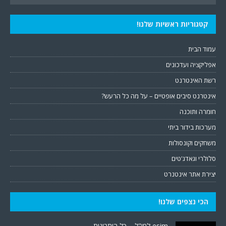
קטגוריות ראשיות שלנו!
עמוד הבית
אפליקציה ועדכונים
רשת האינטרנט
אינטרנט סיבים אופטיים – על מה כל הרעש?
חומרה ותוכנה
מערכות בידור ביתי
משחקים וקונסולות
סלולרי וגאדג'טים
יצירת אתר אינטנרט
הכי נצפים שלנו!
esim לחו"ל – כל היתרונות